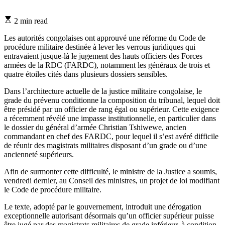
Estimated
2 min read
read
time
Les autorités congolaises ont approuvé une réforme du Code de
procédure militaire destinée à lever les verrous juridiques qui
entravaient jusque-là le jugement des hauts officiers des Forces
armées de la RDC (FARDC), notamment les généraux de trois et
quatre étoiles cités dans plusieurs dossiers sensibles.
Dans l’architecture actuelle de la justice militaire congolaise, le
grade du prévenu conditionne la composition du tribunal, lequel doit
être présidé par un officier de rang égal ou supérieur. Cette exigence
a récemment révélé une impasse institutionnelle, en particulier dans
le dossier du général d’armée Christian Tshiwewe, ancien
commandant en chef des FARDC, pour lequel il s’est avéré difficile
de réunir des magistrats militaires disposant d’un grade ou d’une
ancienneté supérieurs.
Afin de surmonter cette difficulté, le ministre de la Justice a soumis,
vendredi dernier, au Conseil des ministres, un projet de loi modifiant
le Code de procédure militaire.
Le texte, adopté par le gouvernement, introduit une dérogation
exceptionnelle autorisant désormais qu’un officier supérieur puisse
être jugé par des magistrats militaires de grade inférieur, à condition