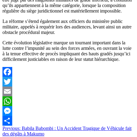
qu’ils appartiennent à la même catégorie, lorsque la composition
régulière du siège juridictionnel est matériellement impossible.
La réforme s’étend également aux officiers du ministère public
militaire, appelés à requérir lors des audiences, levant ainsi un autre
obstacle procédural majeur.
Cette évolution législative marque un tournant important dans la
lutte contre l’impunité au sein des forces armées, en ouvrant la voie
à la tenue effective de procès impliquant des hauts gradés jusqu’ici
difficilement justiciables en raison de leur statut hiérarchique.
Facebook
Twitter
Email
WhatsApp
Messenger
Navigation
Previous:
Babila Babombi : Un Accident Tragique de Véhicule fait
Partager
des dégâts à Makumo