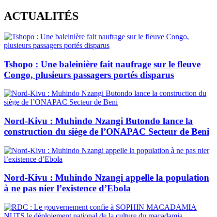
Skip
ACTUALITÉS
to
content
Tshopo : Une baleinière fait naufrage sur le fleuve
Congo, plusieurs passagers portés disparus
Nord-Kivu : Muhindo Nzangi Butondo lance la
construction du siège de l’ONAPAC Secteur de Beni
Nord-Kivu : Muhindo Nzangi appelle la population
à ne pas nier l’existence d’Ebola