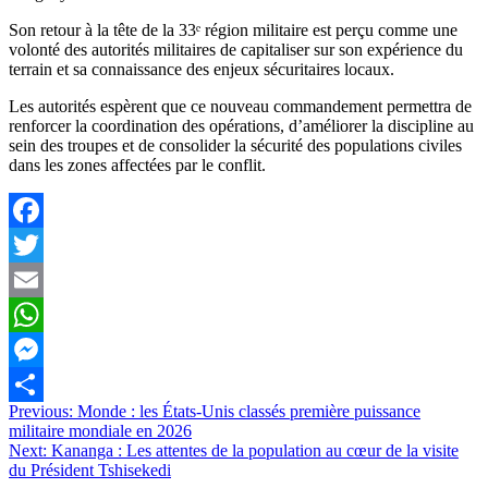
Son retour à la tête de la 33ᵉ région militaire est perçu comme une
volonté des autorités militaires de capitaliser sur son expérience du
terrain et sa connaissance des enjeux sécuritaires locaux.
Les autorités espèrent que ce nouveau commandement permettra de
renforcer la coordination des opérations, d’améliorer la discipline au
sein des troupes et de consolider la sécurité des populations civiles
dans les zones affectées par le conflit.
Facebook
Twitter
Email
WhatsApp
Messenger
Navigation
Previous:
Monde : les États-Unis classés première puissance
Partager
militaire mondiale en 2026
de
Next:
Kananga : Les attentes de la population au cœur de la visite
l’article
du Président Tshisekedi