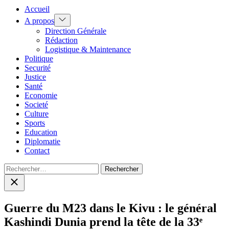
Accueil
Show
A propos
sub
Direction Générale
menu
Rédaction
Logistique & Maintenance
Politique
Securité
Justice
Santé
Economie
Societé
Culture
Sports
Education
Diplomatie
Contact
Rechercher :
Close
search
Guerre du M23 dans le Kivu : le général
Kashindi Dunia prend la tête de la 33ᵉ