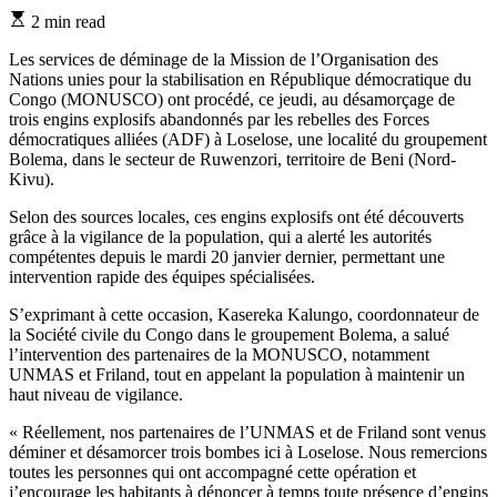
Estimated
2 min read
read
time
Les services de déminage de la Mission de l’Organisation des
Nations unies pour la stabilisation en République démocratique du
Congo (MONUSCO) ont procédé, ce jeudi, au désamorçage de
trois engins explosifs abandonnés par les rebelles des Forces
démocratiques alliées (ADF) à Loselose, une localité du groupement
Bolema, dans le secteur de Ruwenzori, territoire de Beni (Nord-
Kivu).
Selon des sources locales, ces engins explosifs ont été découverts
grâce à la vigilance de la population, qui a alerté les autorités
compétentes depuis le mardi 20 janvier dernier, permettant une
intervention rapide des équipes spécialisées.
S’exprimant à cette occasion, Kasereka Kalungo, coordonnateur de
la Société civile du Congo dans le groupement Bolema, a salué
l’intervention des partenaires de la MONUSCO, notamment
UNMAS et Friland, tout en appelant la population à maintenir un
haut niveau de vigilance.
« Réellement, nos partenaires de l’UNMAS et de Friland sont venus
déminer et désamorcer trois bombes ici à Loselose. Nous remercions
toutes les personnes qui ont accompagné cette opération et
j’encourage les habitants à dénoncer à temps toute présence d’engins