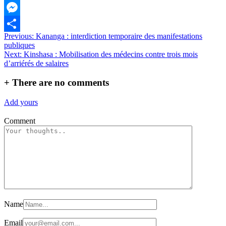
WhatsApp
Messenger
Navigation
Previous:
Kananga : interdiction temporaire des manifestations
Partager
publiques
de
Next:
Kinshasa : Mobilisation des médecins contre trois mois
l’article
d’arriérés de salaires
+
There are no comments
Add yours
Comment
Name
Email