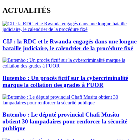
Skip
ACTUALITÉS
to
content
CIJ : la RDC et le Rwanda engagés dans une longue
bataille judiciaire, le calendrier de la procédure fixé
Butembo : Un procès fictif sur la cybercriminalité
marque la collation des grades à l’UOR
Butembo : Le député provincial Chafi Musitu
obtient 30 lampadaires pour renforcer la sécurité
publique