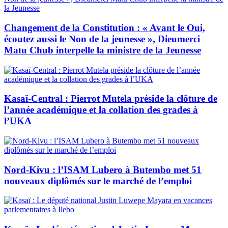
Changement de la Constitution : « Avant le Oui,
écoutez aussi le Non de la jeunesse », Dieumerci
Matu Chub interpelle la ministre de la Jeunesse
Kasaï-Central : Pierrot Mutela préside la clôture de
l’année académique et la collation des grades à
l’UKA
Nord-Kivu : l’ISAM Lubero à Butembo met 51
nouveaux diplômés sur le marché de l’emploi