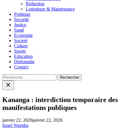
menu
Rédaction
Logistique & Maintenance
Politique
Securité
Justice
Santé
Economie
Societé
Culture
Sports
Education
Diplomatie
Contact
Rechercher :
Close
search
Kananga : interdiction temporaire des
manifestations publiques
janvier 22, 2026
janvier 22, 2026
Israel Ntumba