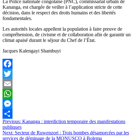
La Police nationale congolaise (PNC), commissariat urbain de
Kananga, est chargée de veiller à l’application stricte de cette
décision, dans le respect des droits humains et des libertés
fondamentales.
Les autorités locales appellent la population à faire preuve de
compréhension, de civisme et de collaboration afin de garantir un
climat apaisé durant le séjour du Chef de l’État.
Jacques Kalengayi Shambuyi
Facebook
Twitter
Email
WhatsApp
Messenger
Navigation
Previous:
Kananga : interdiction temporaire des manifestations
Partager
publiques
de
Next:
Secteur de Ruwenzori : Trois bombes désamorcées par les
l’article
services de déminage de la MONUSCO à Bolema