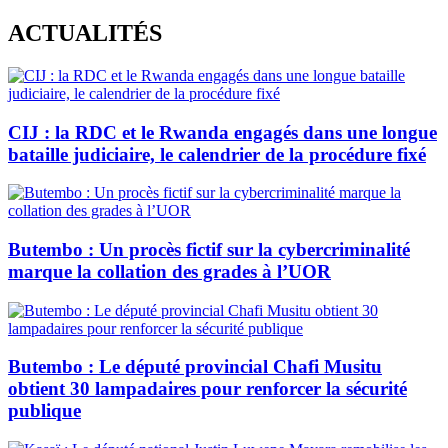
Skip
ACTUALITÉS
to
content
CIJ : la RDC et le Rwanda engagés dans une longue
bataille judiciaire, le calendrier de la procédure fixé
Butembo : Un procès fictif sur la cybercriminalité
marque la collation des grades à l’UOR
Butembo : Le député provincial Chafi Musitu
obtient 30 lampadaires pour renforcer la sécurité
publique