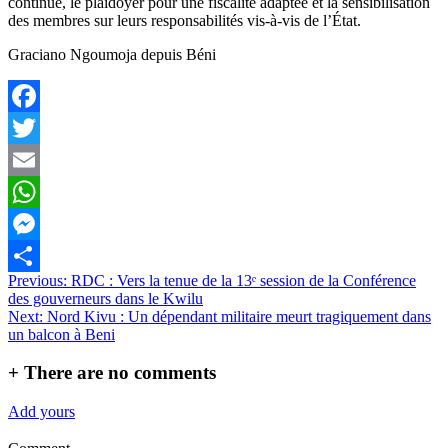
continue, le plaidoyer pour une fiscalité adaptée et la sensibilisation
des membres sur leurs responsabilités vis-à-vis de l’État.
Graciano Ngoumoja depuis Béni
Facebook
Twitter
Email
WhatsApp
Messenger
Navigation
Previous:
RDC : Vers la tenue de la 13ᵉ session de la Conférence
Partager
des gouverneurs dans le Kwilu
de
Next:
Nord Kivu : Un dépendant militaire meurt tragiquement dans
l’article
un balcon à Beni
+
There are no comments
Add yours