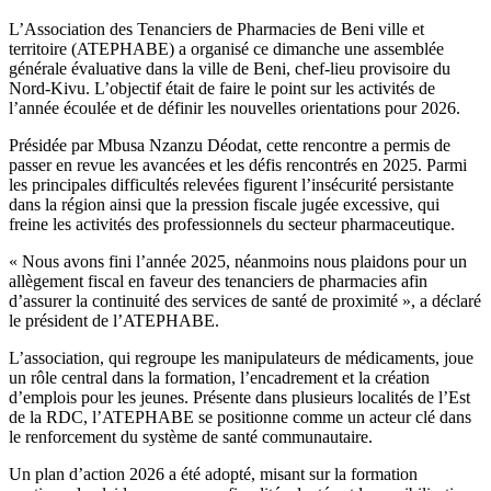
read
time
L’Association des Tenanciers de Pharmacies de Beni ville et
territoire (ATEPHABE) a organisé ce dimanche une assemblée
générale évaluative dans la ville de Beni, chef-lieu provisoire du
Nord-Kivu. L’objectif était de faire le point sur les activités de
l’année écoulée et de définir les nouvelles orientations pour 2026.
Présidée par Mbusa Nzanzu Déodat, cette rencontre a permis de
passer en revue les avancées et les défis rencontrés en 2025. Parmi
les principales difficultés relevées figurent l’insécurité persistante
dans la région ainsi que la pression fiscale jugée excessive, qui
freine les activités des professionnels du secteur pharmaceutique.
« Nous avons fini l’année 2025, néanmoins nous plaidons pour un
allègement fiscal en faveur des tenanciers de pharmacies afin
d’assurer la continuité des services de santé de proximité », a déclaré
le président de l’ATEPHABE.
L’association, qui regroupe les manipulateurs de médicaments, joue
un rôle central dans la formation, l’encadrement et la création
d’emplois pour les jeunes. Présente dans plusieurs localités de l’Est
de la RDC, l’ATEPHABE se positionne comme un acteur clé dans
le renforcement du système de santé communautaire.
Un plan d’action 2026 a été adopté, misant sur la formation