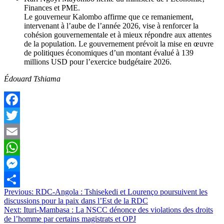
Finances et PME.
Le gouverneur Kalombo affirme que ce remaniement,
intervenant à l’aube de l’année 2026, vise à renforcer la
cohésion gouvernementale et à mieux répondre aux attentes
de la population. Le gouvernement prévoit la mise en œuvre
de politiques économiques d’un montant évalué à 139
millions USD pour l’exercice budgétaire 2026.
Édouard Tshiama
Facebook
Twitter
Email
WhatsApp
Messenger
Navigation
Previous:
RDC-Angola : Tshisekedi et Lourenço poursuivent les
Partager
discussions pour la paix dans l’Est de la RDC
de
Next:
Ituri-Mambasa : La NSCC dénonce des violations des droits
l’article
de l’homme par certains magistrats et OPJ