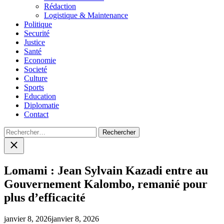
menu
Rédaction
Logistique & Maintenance
Politique
Securité
Justice
Santé
Economie
Societé
Culture
Sports
Education
Diplomatie
Contact
Rechercher :
Close
search
Lomami : Jean Sylvain Kazadi entre au
Gouvernement Kalombo, remanié pour
plus d’efficacité
janvier 8, 2026
janvier 8, 2026