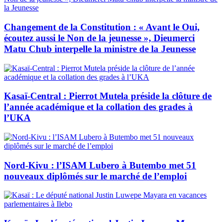
Changement de la Constitution : « Avant le Oui,
écoutez aussi le Non de la jeunesse », Dieumerci
Matu Chub interpelle la ministre de la Jeunesse
Kasaï-Central : Pierrot Mutela préside la clôture de
l’année académique et la collation des grades à
l’UKA
Nord-Kivu : l’ISAM Lubero à Butembo met 51
nouveaux diplômés sur le marché de l’emploi