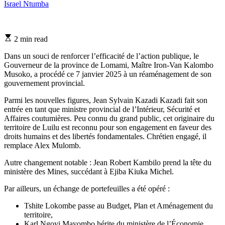
Israel Ntumba
Estimated
2 min read
read
time
Dans un souci de renforcer l’efficacité de l’action publique, le
Gouverneur de la province de Lomami, Maître Iron-Van Kalombo
Musoko, a procédé ce 7 janvier 2025 à un réaménagement de son
gouvernement provincial.
Parmi les nouvelles figures, Jean Sylvain Kazadi Kazadi fait son
entrée en tant que ministre provincial de l’Intérieur, Sécurité et
Affaires coutumières. Peu connu du grand public, cet originaire du
territoire de Luilu est reconnu pour son engagement en faveur des
droits humains et des libertés fondamentales. Chrétien engagé, il
remplace Alex Mulomb.
Autre changement notable : Jean Robert Kambilo prend la tête du
ministère des Mines, succédant à Ejiba Kiuka Michel.
Par ailleurs, un échange de portefeuilles a été opéré :
Tshite Lokombe passe au Budget, Plan et Aménagement du
territoire,
Karl Ngoyi Mayombo hérite du ministère de l’Économie,