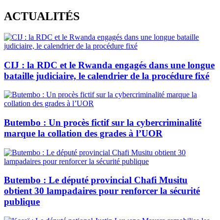
Skip
ACTUALITÉS
to
content
CIJ : la RDC et le Rwanda engagés dans une longue
bataille judiciaire, le calendrier de la procédure fixé
Butembo : Un procès fictif sur la cybercriminalité
marque la collation des grades à l’UOR
Butembo : Le député provincial Chafi Musitu
obtient 30 lampadaires pour renforcer la sécurité
publique