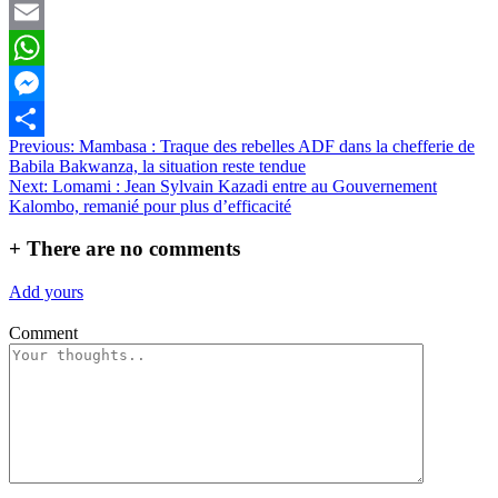
Twitter
Email
WhatsApp
Messenger
Navigation
Previous:
Mambasa : Traque des rebelles ADF dans la chefferie de
Partager
Babila Bakwanza, la situation reste tendue
de
Next:
Lomami : Jean Sylvain Kazadi entre au Gouvernement
l’article
Kalombo, remanié pour plus d’efficacité
+
There are no comments
Add yours
Comment