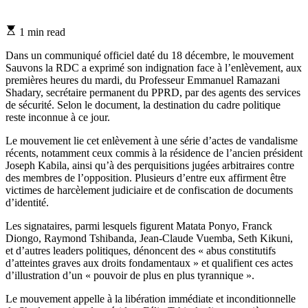
Estimated
1 min read
read
time
Dans un communiqué officiel daté du 18 décembre, le mouvement
Sauvons la RDC a exprimé son indignation face à l’enlèvement, aux
premières heures du mardi, du Professeur Emmanuel Ramazani
Shadary, secrétaire permanent du PPRD, par des agents des services
de sécurité. Selon le document, la destination du cadre politique
reste inconnue à ce jour.
Le mouvement lie cet enlèvement à une série d’actes de vandalisme
récents, notamment ceux commis à la résidence de l’ancien président
Joseph Kabila, ainsi qu’à des perquisitions jugées arbitraires contre
des membres de l’opposition. Plusieurs d’entre eux affirment être
victimes de harcèlement judiciaire et de confiscation de documents
d’identité.
Les signataires, parmi lesquels figurent Matata Ponyo, Franck
Diongo, Raymond Tshibanda, Jean-Claude Vuemba, Seth Kikuni,
et d’autres leaders politiques, dénoncent des « abus constitutifs
d’atteintes graves aux droits fondamentaux » et qualifient ces actes
d’illustration d’un « pouvoir de plus en plus tyrannique ».
Le mouvement appelle à la libération immédiate et inconditionnelle