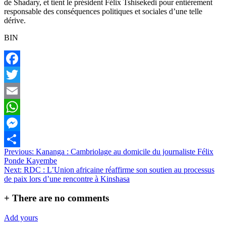
de Shadary, et tient le président Félix Tshisekedi pour entièrement
responsable des conséquences politiques et sociales d’une telle
dérive.
BIN
Facebook
Twitter
Email
WhatsApp
Messenger
Navigation
Previous:
Kananga : Cambriolage au domicile du journaliste Félix
Partager
Ponde Kayembe
de
Next:
RDC : L’Union africaine réaffirme son soutien au processus
l’article
de paix lors d’une rencontre à Kinshasa
+
There are no comments
Add yours