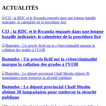
Skip
ACTUALITÉS
to
content
CIJ : la RDC et le Rwanda engagés dans une longue
bataille judiciaire, le calendrier de la procédure fixé
Butembo : Un procès fictif sur la cybercriminalité
marque la collation des grades à l’UOR
Butembo : Le député provincial Chafi Musitu
obtient 30 lampadaires pour renforcer la sécurité
publique