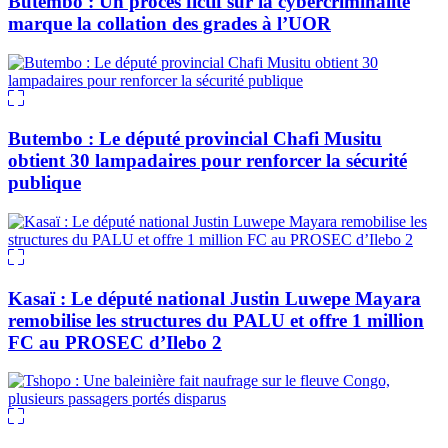
Butembo : Un procès fictif sur la cybercriminalité
marque la collation des grades à l’UOR
Butembo : Le député provincial Chafi Musitu
obtient 30 lampadaires pour renforcer la sécurité
publique
Kasaï : Le député national Justin Luwepe Mayara
remobilise les structures du PALU et offre 1 million
FC au PROSEC d’Ilebo 2