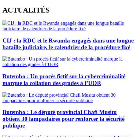
Skip
ACTUALITÉS
to
content
CIJ : la RDC et le Rwanda engagés dans une longue
bataille judiciaire, le calendrier de la procédure fixé
Butembo : Un procès fictif sur la cybercriminalité
marque la collation des grades à l’UOR
Butembo : Le député provincial Chafi Musitu
obtient 30 lampadaires pour renforcer la sécurité
publique