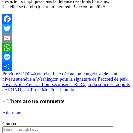
des acteurs impliqués dans la défense des droits humains.
L’atelier se tiendra jusqu’au mercredi 3 décembre 2025.
Facebook
Twitter
Email
WhatsApp
Messenger
Navigation
Previous:
RDC–Rwanda : Une délégation congolaise de haut
Partager
niveau attendue à Washington pour la signature de l’accord de paix
de
Next:
Nord-Kivu : « Pour sécuriser la RDC, pas besoin des rapports
l’article
de l’ONU », affirme Me Fidel Ubuntu
+
There are no comments
Add yours
Comment