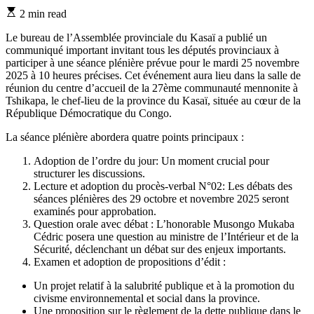
Estimated
2 min read
read
time
Le bureau de l’Assemblée provinciale du Kasaï a publié un
communiqué important invitant tous les députés provinciaux à
participer à une séance plénière prévue pour le mardi 25 novembre
2025 à 10 heures précises. Cet événement aura lieu dans la salle de
réunion du centre d’accueil de la 27ème communauté mennonite à
Tshikapa, le chef-lieu de la province du Kasaï, située au cœur de la
République Démocratique du Congo.
La séance plénière abordera quatre points principaux :
Adoption de l’ordre du jour: Un moment crucial pour
structurer les discussions.
Lecture et adoption du procès-verbal N°02: Les débats des
séances plénières des 29 octobre et novembre 2025 seront
examinés pour approbation.
Question orale avec débat : L’honorable Musongo Mukaba
Cédric posera une question au ministre de l’Intérieur et de la
Sécurité, déclenchant un débat sur des enjeux importants.
Examen et adoption de propositions d’édit :
Un projet relatif à la salubrité publique et à la promotion du
civisme environnemental et social dans la province.
Une proposition sur le règlement de la dette publique dans le