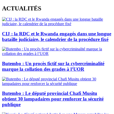
Skip
ACTUALITÉS
to
content
CIJ : la RDC et le Rwanda engagés dans une longue
bataille judiciaire, le calendrier de la procédure fixé
Butembo : Un procès fictif sur la cybercriminalité
marque la collation des grades à l’UOR
Butembo : Le député provincial Chafi Musitu
obtient 30 lampadaires pour renforcer la sécurité
publique