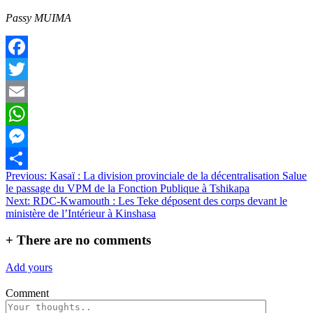
Passy MUIMA
Facebook
Twitter
Email
WhatsApp
Messenger
Navigation
Previous:
Kasaï : La division provinciale de la décentralisation Salue
Partager
le passage du VPM de la Fonction Publique à Tshikapa
de
Next:
RDC-Kwamouth : Les Teke déposent des corps devant le
l’article
ministère de l’Intérieur à Kinshasa
+
There are no comments
Add yours
Comment