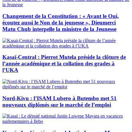
Changement de la Constitution : « Avant le Oui,
écoutez aussi le Non de la jeunesse », Dieumerci
Matu Chub interpelle la ministre de la Jeunesse
Kasaï-Central : Pierrot Mutela préside la clôture de
l’année académique et la collation des grades à
l’UKA
Nord-Kivu : l’ISAM Lubero à Butembo met 51
nouveaux diplômés sur le marché de l’emploi