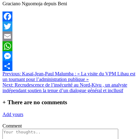
Graciano Nguomoja depuis Beni
Facebook
Twitter
Email
WhatsApp
Messenger
Navigation
Previous:
Kasaï-Jean-Paul Malumba : « La visite du VPM Lihau est
Partager
un tournant pour l’administration publique »
de
Next:
Recrudescence de l’insécurité au Nord-Kivu , un analyste
l’article
indépendant soutien la tenue d’un dialogue général et incllusif
+
There are no comments
Add yours
Comment