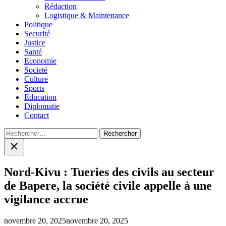
menu
Rédaction
Logistique & Maintenance
Politique
Securité
Justice
Santé
Economie
Societé
Culture
Sports
Education
Diplomatie
Contact
Rechercher :
Close
search
Nord-Kivu : Tueries des civils au secteur
de Bapere, la société civile appelle à une
vigilance accrue
novembre 20, 2025
novembre 20, 2025