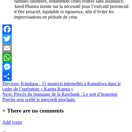
familles sinistrées, notamment celles restées sans assistance.
Jared Phanzu insiste sur la nécessité pour l’exécutif provincial
d’être proactif, équitable et rigoureux, afin d’éviter les
improvisations en période de crise.
Facebook
Twitter
Email
WhatsApp
Messenger
Navigation
Previous:
Kinshasa : 51 suspects interpellés à Kingabwa dans le
Partager
cadre de l’opération « Kanga Kanga »
de
Next:
Procès du braquage de la Rawbank : Le sort d’honorine
l’article
Porche sera scellé le mercredi prochain.
+
There are no comments
Add yours