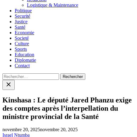
Logistique & Maintenance
Politique
Securité
Justice
Santé
Economie
Societé
Culture
Sports
Education
Diplomatie
Contact
Rechercher :
Close
search
Kinshasa : Le député Jared Phanzu exige
des comptes après l’interpellation du
ministre provincial de la Santé
novembre 20, 2025
novembre 20, 2025
Israel Ntumba