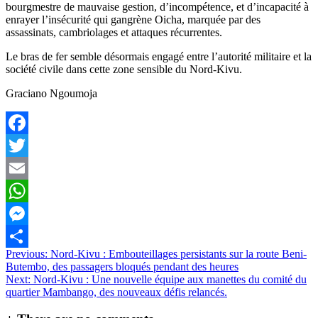
bourgmestre de mauvaise gestion, d’incompétence, et d’incapacité à
enrayer l’insécurité qui gangrène Oicha, marquée par des
assassinats, cambriolages et attaques récurrentes.
Le bras de fer semble désormais engagé entre l’autorité militaire et la
société civile dans cette zone sensible du Nord-Kivu.
Graciano Ngoumoja
Facebook
Twitter
Email
WhatsApp
Messenger
Navigation
Previous:
Nord-Kivu : Embouteillages persistants sur la route Beni-
Partager
Butembo, des passagers bloqués pendant des heures
de
Next:
Nord-Kivu : Une nouvelle équipe aux manettes du comité du
l’article
quartier Mambango, des nouveaux défis relancés.