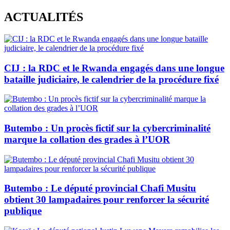
Skip
ACTUALITÉS
to
content
CIJ : la RDC et le Rwanda engagés dans une longue
bataille judiciaire, le calendrier de la procédure fixé
Butembo : Un procès fictif sur la cybercriminalité
marque la collation des grades à l’UOR
Butembo : Le député provincial Chafi Musitu
obtient 30 lampadaires pour renforcer la sécurité
publique