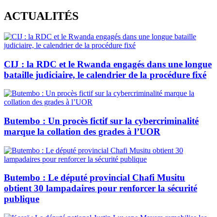
Skip
ACTUALITÉS
to
content
CIJ : la RDC et le Rwanda engagés dans une longue
bataille judiciaire, le calendrier de la procédure fixé
Butembo : Un procès fictif sur la cybercriminalité
marque la collation des grades à l’UOR
Butembo : Le député provincial Chafi Musitu
obtient 30 lampadaires pour renforcer la sécurité
publique