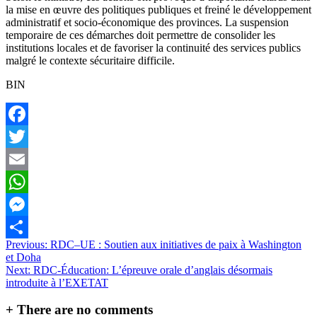
la mise en œuvre des politiques publiques et freiné le développement
administratif et socio-économique des provinces. La suspension
temporaire de ces démarches doit permettre de consolider les
institutions locales et de favoriser la continuité des services publics
malgré le contexte sécuritaire difficile.
BIN
Facebook
Twitter
Email
WhatsApp
Messenger
Navigation
Previous:
RDC–UE : Soutien aux initiatives de paix à Washington
Partager
et Doha
de
Next:
RDC-Éducation: L’épreuve orale d’anglais désormais
l’article
introduite à l’EXETAT
+
There are no comments