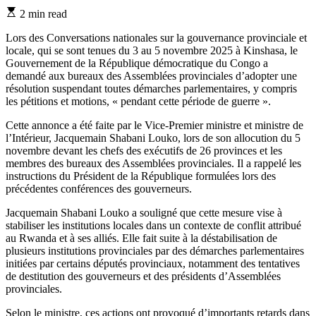
Estimated
2 min read
read
time
Lors des Conversations nationales sur la gouvernance provinciale et
locale, qui se sont tenues du 3 au 5 novembre 2025 à Kinshasa, le
Gouvernement de la République démocratique du Congo a
demandé aux bureaux des Assemblées provinciales d’adopter une
résolution suspendant toutes démarches parlementaires, y compris
les pétitions et motions, « pendant cette période de guerre ».
Cette annonce a été faite par le Vice-Premier ministre et ministre de
l’Intérieur, Jacquemain Shabani Louko, lors de son allocution du 5
novembre devant les chefs des exécutifs de 26 provinces et les
membres des bureaux des Assemblées provinciales. Il a rappelé les
instructions du Président de la République formulées lors des
précédentes conférences des gouverneurs.
Jacquemain Shabani Louko a souligné que cette mesure vise à
stabiliser les institutions locales dans un contexte de conflit attribué
au Rwanda et à ses alliés. Elle fait suite à la déstabilisation de
plusieurs institutions provinciales par des démarches parlementaires
initiées par certains députés provinciaux, notamment des tentatives
de destitution des gouverneurs et des présidents d’Assemblées
provinciales.
Selon le ministre, ces actions ont provoqué d’importants retards dans