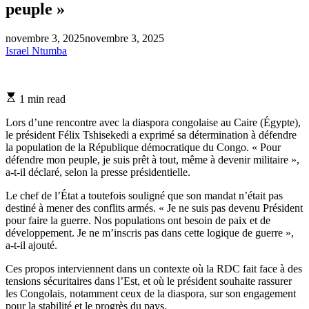
peuple »
novembre 3, 2025
novembre 3, 2025
Israel Ntumba
Estimated
1 min read
read
time
Lors d’une rencontre avec la diaspora congolaise au Caire (Égypte),
le président Félix Tshisekedi a exprimé sa détermination à défendre
la population de la République démocratique du Congo. « Pour
défendre mon peuple, je suis prêt à tout, même à devenir militaire »,
a-t-il déclaré, selon la presse présidentielle.
Le chef de l’État a toutefois souligné que son mandat n’était pas
destiné à mener des conflits armés. « Je ne suis pas devenu Président
pour faire la guerre. Nos populations ont besoin de paix et de
développement. Je ne m’inscris pas dans cette logique de guerre »,
a-t-il ajouté.
Ces propos interviennent dans un contexte où la RDC fait face à des
tensions sécuritaires dans l’Est, et où le président souhaite rassurer
les Congolais, notamment ceux de la diaspora, sur son engagement
pour la stabilité et le progrès du pays.