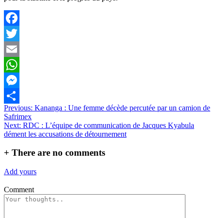
Facebook
Twitter
Email
WhatsApp
Messenger
Navigation
Previous:
Kananga : Une femme décède percutée par un camion de
Partager
Safrimex
de
Next:
RDC : L’équipe de communication de Jacques Kyabula
l’article
dément les accusations de détournement
+
There are no comments
Add yours
Comment