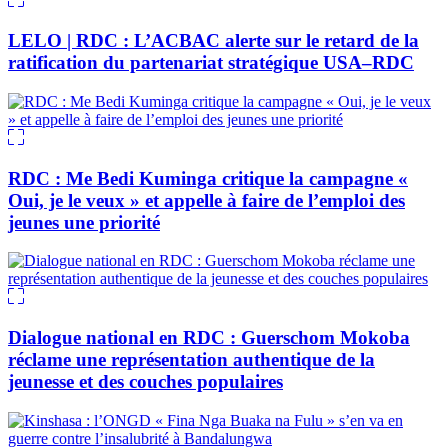
LELO | RDC : L’ACBAC alerte sur le retard de la
ratification du partenariat stratégique USA–RDC
RDC : Me Bedi Kuminga critique la campagne «
Oui, je le veux » et appelle à faire de l’emploi des
jeunes une priorité
Dialogue national en RDC : Guerschom Mokoba
réclame une représentation authentique de la
jeunesse et des couches populaires