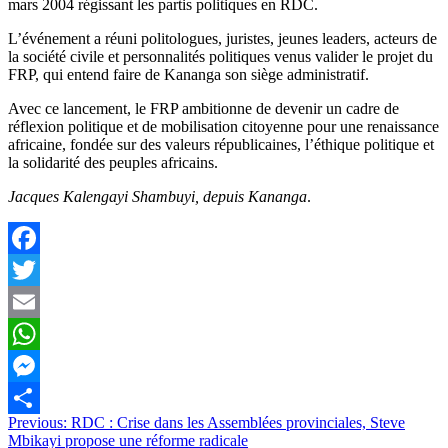
mars 2004 régissant les partis politiques en RDC.
L’événement a réuni politologues, juristes, jeunes leaders, acteurs de
la société civile et personnalités politiques venus valider le projet du
FRP, qui entend faire de Kananga son siège administratif.
Avec ce lancement, le FRP ambitionne de devenir un cadre de
réflexion politique et de mobilisation citoyenne pour une renaissance
africaine, fondée sur des valeurs républicaines, l’éthique politique et
la solidarité des peuples africains.
Jacques Kalengayi Shambuyi, depuis Kananga
.
Facebook
Twitter
Email
WhatsApp
Messenger
Navigation
Previous:
RDC : Crise dans les Assemblées provinciales, Steve
Partager
Mbikayi propose une réforme radicale