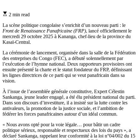
Estimated
2 min read
read
time
La scène politique congolaise s’enrichit d’un nouveau parti : le
Front de Renaissance Panafricaine (FRP)
, lancé officiellement le
mercredi 29 octobre 2025 à Kananga, chef-lieu de la province du
Kasaï-Central.
La cérémonie de lancement, organisée dans la salle de la Fédération
des entreprises du Congo (FEC), a débuté solennellement par
l’exécution de l’hymne national. Deux rapporteurs provisoires ont
ensuite présenté la charte et le statut fondateur du FRP, définissant
les lignes directrices de ce parti qui se veut panafricain dans sa
vision.
À l’issue de l’assemblée générale constitutive, Expert Célestin
Sankanga, jeune leader engagé, a été élu président national du parti.
Dans son discours d’investiture, il a insisté sur la lutte contre les
antivaleurs, la promotion de la justice sociale, et l’ambition de
fédérer les forces panafricaines autour d’un idéal commun.
« Nous avons opté pour la voie légale… pour bâtir un cadre
politique sérieux, responsable et respectueux des lois du pays », a
déclaré Sankanga, rappelant leur conformité à la loi n°04/002 du 15