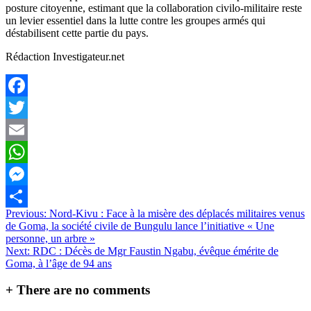
posture citoyenne, estimant que la collaboration civilo-militaire reste
un levier essentiel dans la lutte contre les groupes armés qui
déstabilisent cette partie du pays.
Rédaction Investigateur.net
Facebook
Twitter
Email
WhatsApp
Messenger
Navigation
Previous:
Nord-Kivu : Face à la misère des déplacés militaires venus
Partager
de Goma, la société civile de Bungulu lance l’initiative « Une
de
personne, un arbre »
l’article
Next:
RDC : Décès de Mgr Faustin Ngabu, évêque émérite de
Goma, à l’âge de 94 ans
+
There are no comments