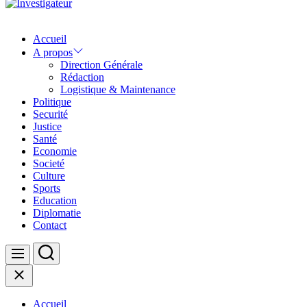
Investigateur
Accueil
A propos
Direction Générale
Rédaction
Logistique & Maintenance
Politique
Securité
Justice
Santé
Economie
Societé
Culture
Sports
Education
Diplomatie
Contact
Search
Menu
Close
Accueil