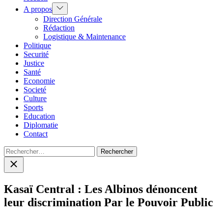
Show
A propos
sub
Direction Générale
menu
Rédaction
Logistique & Maintenance
Politique
Securité
Justice
Santé
Economie
Societé
Culture
Sports
Education
Diplomatie
Contact
Rechercher :
Close
search
Kasaï Central : Les Albinos dénoncent
leur discrimination Par le Pouvoir Public