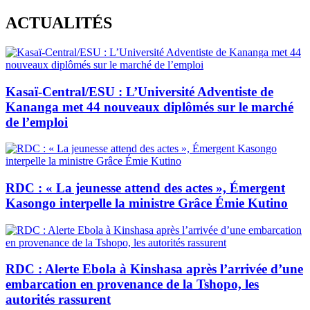
Skip
ACTUALITÉS
to
content
Kasaï-Central/ESU : L’Université Adventiste de
Kananga met 44 nouveaux diplômés sur le marché
de l’emploi
RDC : « La jeunesse attend des actes », Émergent
Kasongo interpelle la ministre Grâce Émie Kutino
RDC : Alerte Ebola à Kinshasa après l’arrivée d’une
embarcation en provenance de la Tshopo, les
autorités rassurent