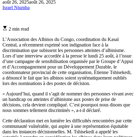
août 26, 2025
août 26, 2025
Israel Ntumba
Estimated
2 min read
read
time
L’Association des Albinos du Congo, coordination du Kasaï
Central, a récemment exprimé son indignation face à la
discrimination que subissent les personnes atteintes d’albinisme.
Lors d’une interview accordée à la presse le lundi 25 août, à l’issue
d’une campagne de sensibilisation organisée par le Groupe d’Appui
et d’Accompagnement pour un Développement Durable, le
coordonnateur provincial de cette organisation, Étienne Tshisekedi,
a dénoncé le fait que les albinos soient systématiquement oubliés
lors des nominations à des postes de décision.
« Aujourd’hui, quand il s’agit de nommer des personnes vivant avec
un handicap ou atteintes d’albinisme aux postes de prise de
décisions, cela devient compliqué. C’est pourquoi nous disons que
nous sommes tellement discriminés », a-t-il déclaré.
Cette déclaration met en lumière les difficultés rencontrées par cette
communauté vulnérable, qui aspire à une représentation équitable
dans les instances décisionnelles. M. Tshisekedi a appelé les