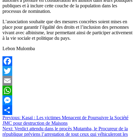
autorités à prendre en considération les albinos dans leurs politiques
publiques et à inclure cette couche de la population dans les
processus de nomination.
L’association souhaite que des mesures concrètes soient mises en
place pour garantir l’égalité des droits et l’inclusion des personnes
vivant avec albinisme, leur permettant ainsi de participer activement
à la vie sociale et politique du pays.
Lebon Mulomba
Facebook
Twitter
Email
WhatsApp
Messenger
Navigation
Previous:
Kasaï : Les victimes Menacent de Poursuivre la Société
Partager
JMC pour destruction de Maisons
de
Next:
Verdict attendu dans le procès Mutamba, le Procureur de la
l’article
république préviens l’arrestation de tout ceux qui véhiculeront les