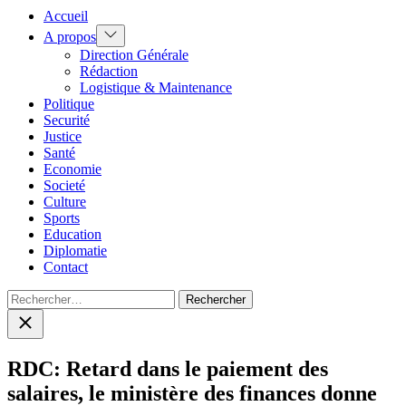
Accueil
Show
A propos
sub
Direction Générale
menu
Rédaction
Logistique & Maintenance
Politique
Securité
Justice
Santé
Economie
Societé
Culture
Sports
Education
Diplomatie
Contact
Rechercher :
Close
search
RDC: Retard dans le paiement des
salaires, le ministère des finances donne