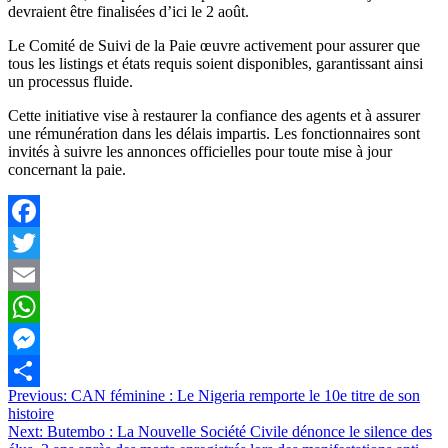
devraient être finalisées d’ici le 2 août.
Le Comité de Suivi de la Paie œuvre activement pour assurer que
tous les listings et états requis soient disponibles, garantissant ainsi
un processus fluide.
Cette initiative vise à restaurer la confiance des agents et à assurer
une rémunération dans les délais impartis. Les fonctionnaires sont
invités à suivre les annonces officielles pour toute mise à jour
concernant la paie.
Facebook
Twitter
Email
WhatsApp
Messenger
Navigation
Previous:
CAN féminine : Le Nigeria remporte le 10e titre de son
Partager
histoire
de
Next:
Butembo : La Nouvelle Société Civile dénonce le silence des