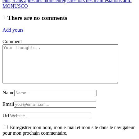
l’article
élus, 3 ans après des morts enregistrés lors des manifestations anti-
MONUSCO
+
There are no comments
Add yours
Comment
Name
Email
Url
Enregistrer mon nom, mon e-mail et mon site dans le navigateur
pour mon prochain commentaire.