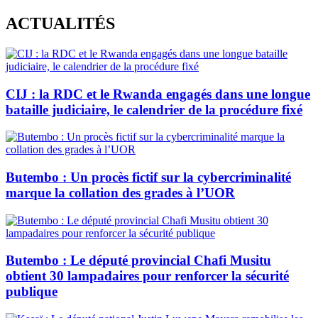
Skip
ACTUALITÉS
to
content
CIJ : la RDC et le Rwanda engagés dans une longue
bataille judiciaire, le calendrier de la procédure fixé
Butembo : Un procès fictif sur la cybercriminalité
marque la collation des grades à l’UOR
Butembo : Le député provincial Chafi Musitu
obtient 30 lampadaires pour renforcer la sécurité
publique