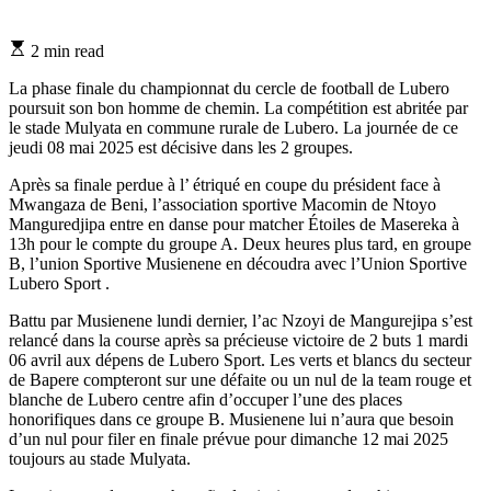
Estimated
2 min read
read
time
La phase finale du championnat du cercle de football de Lubero
poursuit son bon homme de chemin. La compétition est abritée par
le stade Mulyata en commune rurale de Lubero. La journée de ce
jeudi 08 mai 2025 est décisive dans les 2 groupes.
Après sa finale perdue à l’ étriqué en coupe du président face à
Mwangaza de Beni, l’association sportive Macomin de Ntoyo
Manguredjipa entre en danse pour matcher Étoiles de Masereka à
13h pour le compte du groupe A. Deux heures plus tard, en groupe
B, l’union Sportive Musienene en découdra avec l’Union Sportive
Lubero Sport .
Battu par Musienene lundi dernier, l’ac Nzoyi de Mangurejipa s’est
relancé dans la course après sa précieuse victoire de 2 buts 1 mardi
06 avril aux dépens de Lubero Sport. Les verts et blancs du secteur
de Bapere compteront sur une défaite ou un nul de la team rouge et
blanche de Lubero centre afin d’occuper l’une des places
honorifiques dans ce groupe B. Musienene lui n’aura que besoin
d’un nul pour filer en finale prévue pour dimanche 12 mai 2025
toujours au stade Mulyata.