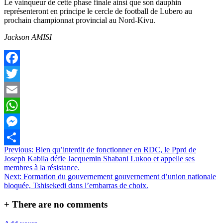
Le vainqueur de cette phase finale ainsi que son dauphin
représenteront en principe le cercle de football de Lubero au
prochain championnat provincial au Nord-Kivu.
Jackson AMISI
Facebook
Twitter
Email
WhatsApp
Messenger
Navigation
Previous:
Bien qu’interdit de fonctionner en RDC, le Pprd de
Partager
Joseph Kabila défie Jacquemin Shabani Lukoo et appelle ses
de
membres à la résistance.
l’article
Next:
Formation du gouvernement gouvernement d’union nationale
bloquée, Tshisekedi dans l’embarras de choix.
+
There are no comments