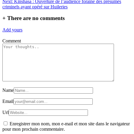
l’article
Next:
Kinshasa : Ouverture de l’audience foraine des présumés
criminels ayant opéré sur Huileries
+
There are no comments
Add yours
Comment
Name
Email
Url
Enregistrer mon nom, mon e-mail et mon site dans le navigateur
pour mon prochain commentaire.