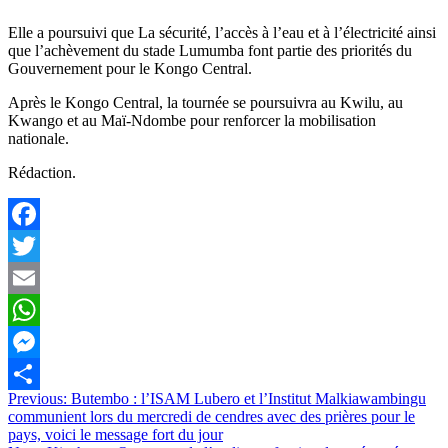
Elle a poursuivi que La sécurité, l’accès à l’eau et à l’électricité ainsi
que l’achèvement du stade Lumumba font partie des priorités du
Gouvernement pour le Kongo Central.
Après le Kongo Central, la tournée se poursuivra au Kwilu, au
Kwango et au Maï-Ndombe pour renforcer la mobilisation
nationale.
Rédaction.
Facebook
Twitter
Email
WhatsApp
Messenger
Navigation
Previous:
Butembo : l’ISAM Lubero et l’Institut Malkiawambingu
Partager
communient lors du mercredi de cendres avec des prières pour le
de
pays, voici le message fort du jour