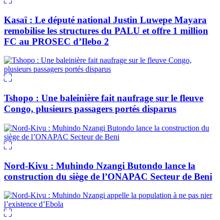
Kasaï : Le député national Justin Luwepe Mayara
remobilise les structures du PALU et offre 1 million
FC au PROSEC d’Ilebo 2
Tshopo : Une baleinière fait naufrage sur le fleuve
Congo, plusieurs passagers portés disparus
Nord-Kivu : Muhindo Nzangi Butondo lance la
construction du siège de l’ONAPAC Secteur de Beni