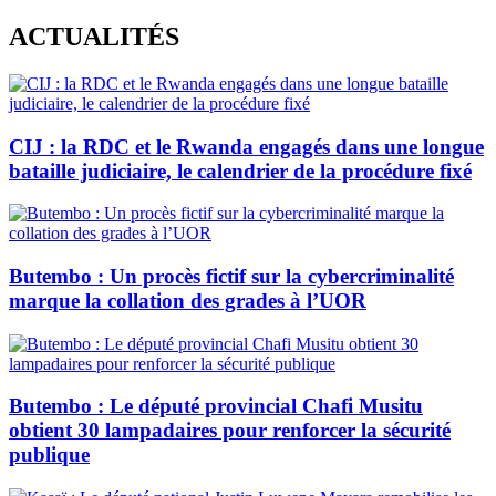
Skip
ACTUALITÉS
to
content
CIJ : la RDC et le Rwanda engagés dans une longue
bataille judiciaire, le calendrier de la procédure fixé
Butembo : Un procès fictif sur la cybercriminalité
marque la collation des grades à l’UOR
Butembo : Le député provincial Chafi Musitu
obtient 30 lampadaires pour renforcer la sécurité
publique