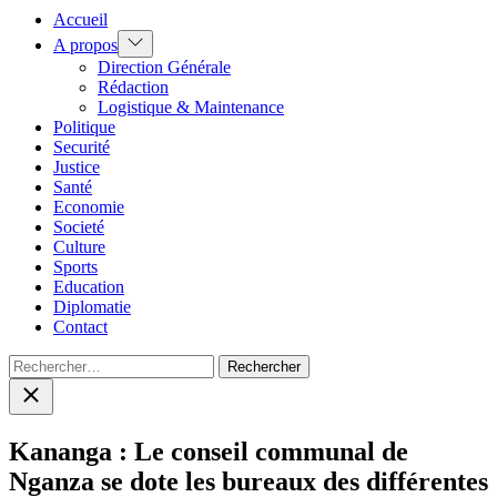
Accueil
Show
A propos
sub
Direction Générale
menu
Rédaction
Logistique & Maintenance
Politique
Securité
Justice
Santé
Economie
Societé
Culture
Sports
Education
Diplomatie
Contact
Rechercher :
Close
search
Kananga : Le conseil communal de
Nganza se dote les bureaux des différentes