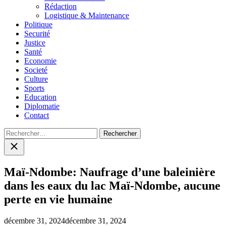
menu
Rédaction
Logistique & Maintenance
Politique
Securité
Justice
Santé
Economie
Societé
Culture
Sports
Education
Diplomatie
Contact
Rechercher :
Close
search
Maï-Ndombe: Naufrage d’une baleinière
dans les eaux du lac Maï-Ndombe, aucune
perte en vie humaine
décembre 31, 2024
décembre 31, 2024