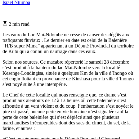
Israel Ntumba
Estimated
2 min read
read
time
Les eaux du Lac Maï-Ndombe ne cesse de causer des dégâts aux
trafiquants fluviaux . Le dernier en date est celui de la Balenière
“H/B super Mima” appartenant à un Député Provincial du territoire
de Kutu qui a connu un naufrage dans ces eaux.
Selon nos sources, Ce macabre répertorié le samedi 28 décembre
s’est produit à la hauteur du lac Maï-Ndombe vers la localité
Kesenge-Londingisa, située à quelques Km de la ville d’Inongo où
cet engin flottant en provenance de Kinshasa pour la ville d’Inongo
s’est noyé suite à une intempérie.
Le Chef de cette localité qui nous renseigne que, ce drame s’est
produit aux alentours de 12 à 13 heures où cette baleinière s’est
affrontée à un vent violent et du coup, l’embarcation s’est noyée; le
pire est passé, aucune perte en vie humaine n’est signalée sauf la
perte de cette baleinière qui s’est dépiècé ainsi que plusieurs
marchandises irrécupérables dont des sacs du ciment, du sel, de la
farine, et autres :
«C’est une énorme perte que le Député Provincial Chancard