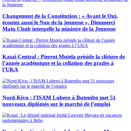
Changement de la Constitution : « Avant le Oui,
écoutez aussi le Non de la jeunesse », Dieumerci
Matu Chub interpelle la ministre de la Jeunesse
Kasaï-Central : Pierrot Mutela préside la clôture de
l’année académique et la collation des grades à
l’UKA
Nord-Kivu : l’ISAM Lubero à Butembo met 51
nouveaux diplômés sur le marché de l’emploi