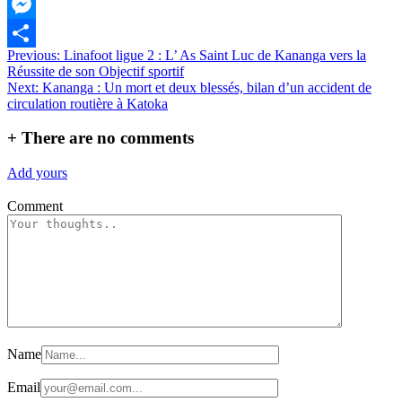
WhatsApp
Messenger
Navigation
Previous:
Linafoot ligue 2 : L’ As Saint Luc de Kananga vers la
Partager
Réussite de son Objectif sportif
de
Next:
Kananga : Un mort et deux blessés, bilan d’un accident de
l’article
circulation routière à Katoka
+
There are no comments
Add yours
Comment
Name
Email