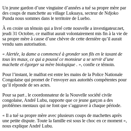
read
time
Un jeune gardon d’une vingtaine d’années a tué sa propre mère par
des coups de manchette au village Lukuaya, secteur de Ndjoko
Punda nous sommes dans le territoire de Luebo.
À en croire un témoin qui a livré cette nouvelle a investigateur.net,
jeudi 31 Octobre, ce malfrat aurait volontairement mis fin à la vie de
sa propre mère à cause d’une chèvre de cette dernière qu’il aurait
vendu sans autorisation.
«
Alertée, la dame a commencé à gronder son fils en le taxant de
tous les maux, ce qui a poussé ce monsieur a se servir d’une
machette et égorger sa mère biologique .
», confie ce témoin.
Pour l’instant, le malfrat est entre les mains de la Police Nationale
Congolaise qui promet de l’envoyer aux autorités compétentes pour
qu’il réponde de ses actes.
Pour sa part , le coordonnateur de la Nouvelle société civile
congolaise, André Lubu, rapporte que ce jeune garçon a des
problèmes mentaux qui ne font que s’aggraver à chaque période.
« Il a tué sa propre mère avec plusieurs coups de machettes après
une petite dispute. Toute la famille est sous le choc en ce moment »,
nous explique André Lubu.