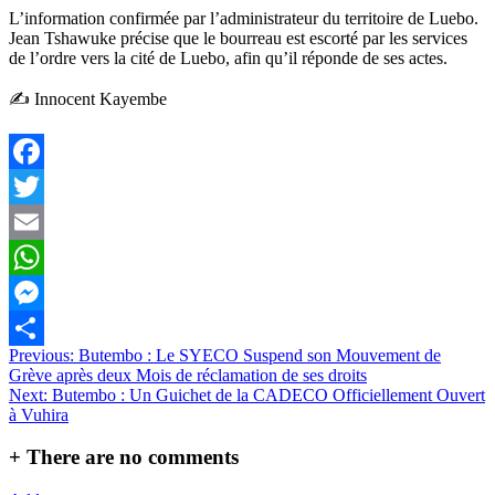
L’information confirmée par l’administrateur du territoire de Luebo.
Jean Tshawuke précise que le bourreau est escorté par les services
de l’ordre vers la cité de Luebo, afin qu’il réponde de ses actes.
✍️ Innocent Kayembe
Facebook
Twitter
Email
WhatsApp
Messenger
Navigation
Previous:
Butembo : Le SYECO Suspend son Mouvement de
Partager
Grève après deux Mois de réclamation de ses droits
de
Next:
Butembo : Un Guichet de la CADECO Officiellement Ouvert
l’article
à Vuhira
+
There are no comments