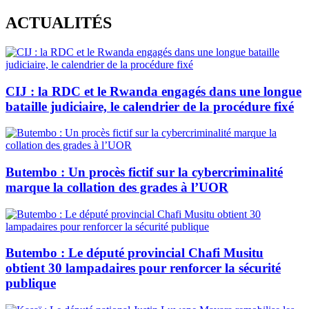
Skip
ACTUALITÉS
to
content
CIJ : la RDC et le Rwanda engagés dans une longue
bataille judiciaire, le calendrier de la procédure fixé
Butembo : Un procès fictif sur la cybercriminalité
marque la collation des grades à l’UOR
Butembo : Le député provincial Chafi Musitu
obtient 30 lampadaires pour renforcer la sécurité
publique