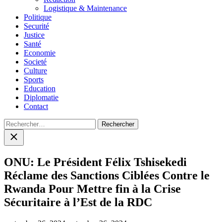
Logistique & Maintenance
Politique
Securité
Justice
Santé
Economie
Societé
Culture
Sports
Education
Diplomatie
Contact
Rechercher :
Close
search
ONU: Le Président Félix Tshisekedi
Réclame des Sanctions Ciblées Contre le
Rwanda Pour Mettre fin à la Crise
Sécuritaire à l’Est de la RDC