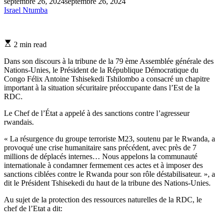
septembre 26, 2024
septembre 26, 2024
Israel Ntumba
Estimated
2 min read
read
time
Dans son discours à la tribune de la 79 ème Assemblée générale des
Nations-Unies, le Président de la République Démocratique du
Congo Félix Antoine Tshisekedi Tshilombo a consacré un chapitre
important à la situation sécuritaire préoccupante dans l’Est de la
RDC.
Le Chef de l’État a appelé à des sanctions contre l’agresseur
rwandais.
« La résurgence du groupe terroriste M23, soutenu par le Rwanda, a
provoqué une crise humanitaire sans précédent, avec près de 7
millions de déplacés internes… Nous appelons la communauté
internationale à condamner fermement ces actes et à imposer des
sanctions ciblées contre le Rwanda pour son rôle déstabilisateur. », a
dit le Président Tshisekedi du haut de la tribune des Nations-Unies.
Au sujet de la protection des ressources naturelles de la RDC, le
chef de l’Etat a dit: