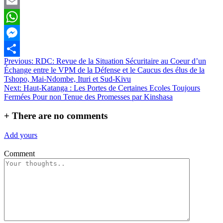
Twitter
Email
WhatsApp
Messenger
Navigation
Previous:
RDC: Revue de la Situation Sécuritaire au Coeur d’un
Partager
Échange entre le VPM de la Défense et le Caucus des élus de la
de
Tshopo, Mai-Ndombe, Ituri et Sud-Kivu
l’article
Next:
Haut-Katanga : Les Portes de Certaines Ecoles Toujours
Fermées Pour non Tenue des Promesses par Kinshasa
+
There are no comments
Add yours
Comment