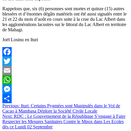
Rappelons que, six (6) personnes sont mortes et quinze (15) autres
blessées et d’énormes dégâts matériels ont été aussi signalés entre le
21 et 22 du mois d’août en cours suite à la crue du Lac Albert dans
les agglomérations lacustres sur le littoral du Lac Albert en territoire
de Mahagi.
Joël Losinu en Ituri
Facebook
Twitter
Email
WhatsApp
Messenger
Navigation
Previous:
Ituri: Certains Pygmées sont Manipulés dans le Vol de
Partager
Cacao à Mambasa Déplore la Société Civile Locale
de
Next:
RDC : Le Gouvernement de la République S’engage à Faire
l’article
Respecter les Mesures Sanitaires Contre le Mpox dans Les Ecoles
dès ce Lundi 02 Septembre