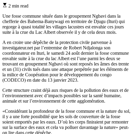
Estimated
2 min read
read
time
Une fosse commune située dans le groupement Ngbavi dans la
chefferie des Bahema-Banywagi en territoire de Djugu (Ituri) qui
regorge à quasi totalité les villages lacustres est envahie ces jours
suite à la crue du Lac Albert observée il y de cela deux mois.
A en croire une dépêche de la protection civile parvenue à
investigateur.net par l’entremise de Robert Ndjalonga son
coordonnateur en Ituri, le samedi 24 août dernier la fosse commune
envahie suite à la crue du lac Albert est l’une parmi les deux se
trouvant en groupement Ngbavi où sont reposés les âmes des trente
et un (31) civils tués dans une attaque perpétrée par les éléments de
la milice de Coopération pour le développement du congo
(CODECO) en date du 13 janvier 2023.
Cette structure craint déjà aux risques de la pollution des eaux et de
l’environnement avec d’impacts possibles sur la santé humaine,
animale et sur l’environnement de cette agglomération.
«Considérant la profondeur de la fosse commune et la nature du sol,
il y a une forte possibilité que les sols de couverture de la fosse
soient emportés par les eaux. D’où les corps finiraient par remonter
sur la surface des eaux et cela va polluer davantage la nature» peut-
on lire dans cette dépêche.