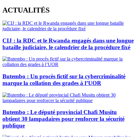
Skip
ACTUALITÉS
to
content
CIJ : la RDC et le Rwanda engagés dans une longue
bataille judiciaire, le calendrier de la procédure fixé
Butembo : Un procès fictif sur la cybercriminalité
marque la collation des grades à l’UOR
Butembo : Le député provincial Chafi Musitu
obtient 30 lampadaires pour renforcer la sécurité
publique