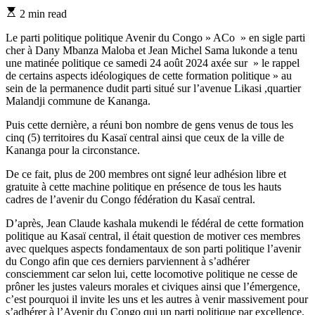
Estimated
2 min read
read
time
Le parti politique politique Avenir du Congo » ACo » en sigle parti
cher à Dany Mbanza Maloba et Jean Michel Sama lukonde a tenu
une matinée politique ce samedi 24 août 2024 axée sur » le rappel
de certains aspects idéologiques de cette formation politique » au
sein de la permanence dudit parti situé sur l’avenue Likasi ,quartier
Malandji commune de Kananga.
Puis cette dernière, a réuni bon nombre de gens venus de tous les
cinq (5) territoires du Kasaï central ainsi que ceux de la ville de
Kananga pour la circonstance.
De ce fait, plus de 200 membres ont signé leur adhésion libre et
gratuite à cette machine politique en présence de tous les hauts
cadres de l’avenir du Congo fédération du Kasaï central.
D’après, Jean Claude kashala mukendi le fédéral de cette formation
politique au Kasaï central, il était question de motiver ces membres
avec quelques aspects fondamentaux de son parti politique l’avenir
du Congo afin que ces derniers parviennent à s’adhérer
consciemment car selon lui, cette locomotive politique ne cesse de
prôner les justes valeurs morales et civiques ainsi que l’émergence,
c’est pourquoi il invite les uns et les autres à venir massivement pour
s’adhérer à l’Avenir du Congo qui un parti politique par excellence.