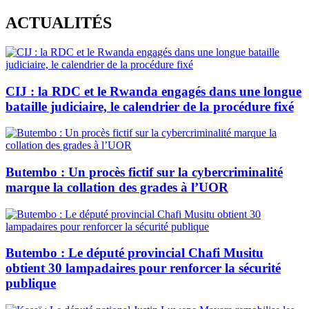
Skip
ACTUALITÉS
to
content
CIJ : la RDC et le Rwanda engagés dans une longue
bataille judiciaire, le calendrier de la procédure fixé
Butembo : Un procès fictif sur la cybercriminalité
marque la collation des grades à l’UOR
Butembo : Le député provincial Chafi Musitu
obtient 30 lampadaires pour renforcer la sécurité
publique