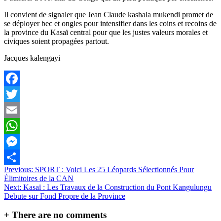
Il convient de signaler que Jean Claude kashala mukendi promet de
se déployer bec et ongles pour intensifier dans les coins et recoins de
la province du Kasaï central pour que les justes valeurs morales et
civiques soient propagées partout.
Jacques kalengayi
Facebook
Twitter
Email
WhatsApp
Messenger
Navigation
Previous:
SPORT : Voici Les 25 Léopards Sélectionnés Pour
Partager
Élimitoires de la CAN
de
Next:
Kasaï : Les Travaux de la Construction du Pont Kangulungu
l’article
Debute sur Fond Propre de la Province
+
There are no comments