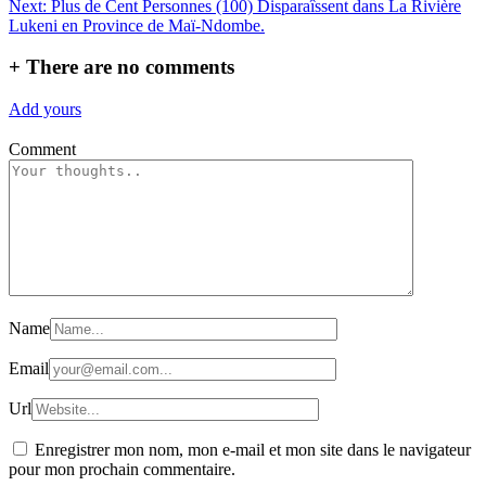
Next:
Plus de Cent Personnes (100) Disparaîssent dans La Rivière
l’article
Lukeni en Province de Maï-Ndombe.
+
There are no comments
Add yours
Comment
Name
Email
Url
Enregistrer mon nom, mon e-mail et mon site dans le navigateur
pour mon prochain commentaire.