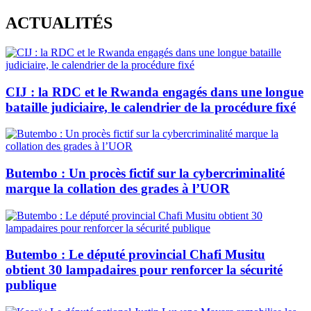
Skip
ACTUALITÉS
to
content
CIJ : la RDC et le Rwanda engagés dans une longue
bataille judiciaire, le calendrier de la procédure fixé
Butembo : Un procès fictif sur la cybercriminalité
marque la collation des grades à l’UOR
Butembo : Le député provincial Chafi Musitu
obtient 30 lampadaires pour renforcer la sécurité
publique