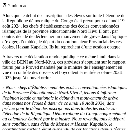
Estimated
2 min read
read
time
Alors que le début des inscriptions des élèves sur toute l’étendue de
la République démocratique du Congo était prévu pour ce lundi 19
août 2024, les chefs d’établissements des écoles conventionnées
islamiques de la province éducationnelle Nord-Kivu II ont , par
contre, décidé de déclencher un mouvement de grève dans l’optique
d’exiger, d’emblée, le départ du coordonnateur Provincial des ces
écoles, Hassan Kapalalo. Ils lui reprochent d’une gestion opaque.
A travers une déclaration rendue publique ce même lundi dans la
ville de BENI au Nord-Kivu, ces grévistes s’appuient sur le rapport
fourni par le Proved mandaté par le ministre de l’enseignement en
vue du contrôle des dossiers et boycottent la rentrée scolaire 2024-
2025 jusqu’à nouvel ordre.
« Nous, chefs d’Établissement des écoles conventionnées islamiques
de la Province Éducationnelle Nord-Kivu ll, tenons à informer
l’opinion locale et nationale le début d’un mouvement de grève
dans toutes nos écoles à dater de ce lundi 19 Août 2024, date
prévue pour le début des inscriptions dans toutes les écoles sur
l’étendue de la République Démocratique du Congo conformément
au calendrier élaboré par le ministre. Nous revendiquons le départ
sans condition, sans délai de Monsieur Hassan Kapalalo, le
coordinateur sortant, étant suspendu de ses fonctions depuis février