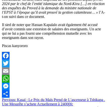
2024 par le chef de l’entité islamique du Nord-Kivu […] en réaction
des enquêtes du Proved à la demande du ministre nationale de
l’EPST à l’époque qu’il avait prouvé la gestion calamiteuse… »
l’A-
t-on suivi dans ce document.
Il sied de noter que Hassan Kapalalo avait également été accusé
d’avoir commis une extorsion de salaires des enseignants. Un acte
qui ne lui a pas fourni une compréhension mutuelle avec les
enseignants dans son rayon.
Piscas kanyororo
Facebook
Twitter
Email
WhatsApp
Messenger
Navigation
Previous:
Kasaï : Le Prix du Maïs Prend de L’ascenseur à Tshikapa .
Partager
Une Mesurête s’achete Actuellement à 24000fc
de