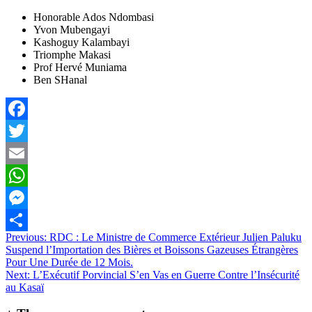
Honorable Ados Ndombasi
⁠Yvon Mubengayi
⁠Kashoguy Kalambayi
⁠Triomphe Makasi
⁠Prof Hervé Muniama
⁠Ben SHanal
Facebook
Twitter
Email
WhatsApp
Messenger
Navigation
Previous:
RDC : Le Ministre de Commerce Extérieur Julien Paluku
Partager
Suspend l’Importation des Bières et Boissons Gazeuses Étrangères
de
Pour Une Durée de 12 Mois.
l’article
Next:
L’Exécutif Porvincial S’en Vas en Guerre Contre l’Insécurité
au Kasaï