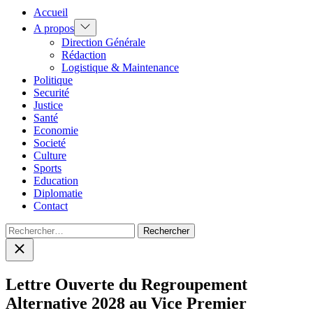
Accueil
Show
A propos
sub
Direction Générale
menu
Rédaction
Logistique & Maintenance
Politique
Securité
Justice
Santé
Economie
Societé
Culture
Sports
Education
Diplomatie
Contact
Rechercher :
Close
search
Lettre Ouverte du Regroupement
Alternative 2028 au Vice Premier