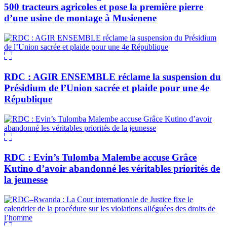
500 tracteurs agricoles et pose la première pierre
d’une usine de montage à Musienene
RDC : AGIR ENSEMBLE réclame la suspension du
Présidium de l’Union sacrée et plaide pour une 4e
République
RDC : Evin’s Tulomba Malembe accuse Grâce
Kutino d’avoir abandonné les véritables priorités de
la jeunesse