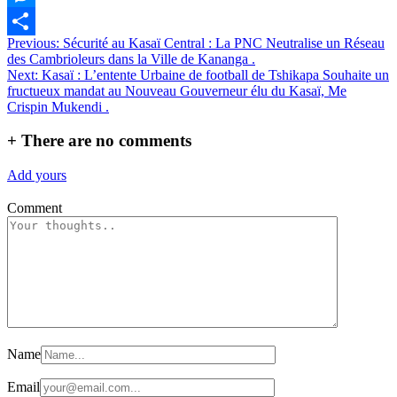
Messenger
Navigation
Previous:
Sécurité au Kasaï Central : La PNC Neutralise un Réseau
Partager
des Cambrioleurs dans la Ville de Kananga .
de
Next:
Kasaï : L’entente Urbaine de football de Tshikapa Souhaite un
l’article
fructueux mandat au Nouveau Gouverneur élu du Kasaï, Me
Crispin Mukendi .
+
There are no comments
Add yours
Comment
Name
Email