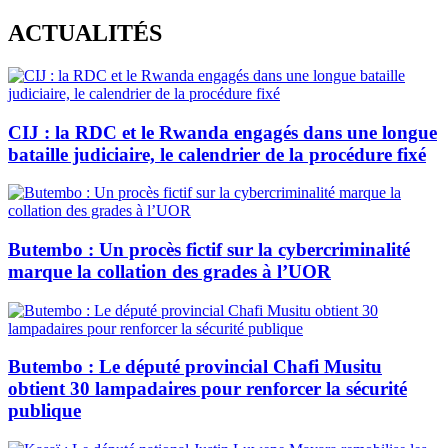
Skip
ACTUALITÉS
to
content
CIJ : la RDC et le Rwanda engagés dans une longue
bataille judiciaire, le calendrier de la procédure fixé
Butembo : Un procès fictif sur la cybercriminalité
marque la collation des grades à l’UOR
Butembo : Le député provincial Chafi Musitu
obtient 30 lampadaires pour renforcer la sécurité
publique