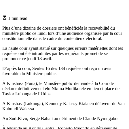
Estimated
1 min read
read
time
Plus d’une dizaine de dossiers ont bénéficiés la recevabilité du
ministère public ce lundi lors d’une audience organisée par la cour
constitutionnelle dans le cadre du contentieux électoral.
La haute cour ayant statué sur quelques erreurs matérielles dont les
requêtes ont été introduites par les requérants promet de se
prononcer ce jeudi 18 avril.
D’après la cour, Seules 16 des 134 requêtes ont reçu un avis
favorable du Ministère public.
À Kinshasa (Funa), le Ministère public demande à la Cour de
déclarer définitivement élu Nkuna Mudikolele en lieu et place de
Taylor Lubanga de l’Udps.
À Kinshasa(Lukunga), Kennedy Katassy Kiala en défaveur de Van
Kabundi Walessa.
Au Sud-Kivu, Serge Bahati au détriment de Claude Nymugabo.
À Moanda au Kongo Central, Roberto Myondo en défaveur de