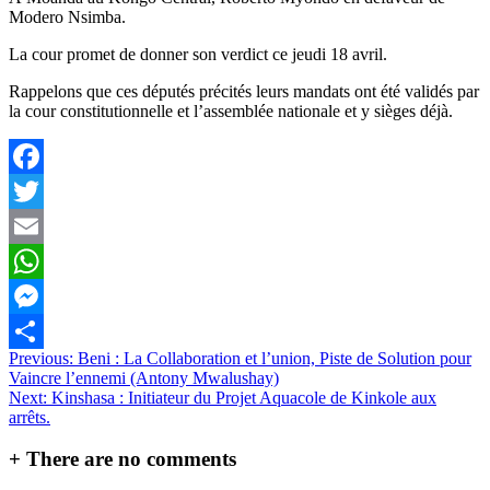
Modero Nsimba.
La cour promet de donner son verdict ce jeudi 18 avril.
Rappelons que ces députés précités leurs mandats ont été validés par
la cour constitutionnelle et l’assemblée nationale et y sièges déjà.
Facebook
Twitter
Email
WhatsApp
Messenger
Navigation
Previous:
Beni : La Collaboration et l’union, Piste de Solution pour
Partager
Vaincre l’ennemi (Antony Mwalushay)
de
Next:
Kinshasa : Initiateur du Projet Aquacole de Kinkole aux
l’article
arrêts.
+
There are no comments