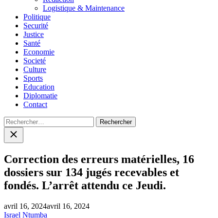
Logistique & Maintenance
Politique
Securité
Justice
Santé
Economie
Societé
Culture
Sports
Education
Diplomatie
Contact
Rechercher :
Close
search
Correction des erreurs matérielles, 16
dossiers sur 134 jugés recevables et
fondés. L’arrêt attendu ce Jeudi.
avril 16, 2024
avril 16, 2024
Israel Ntumba