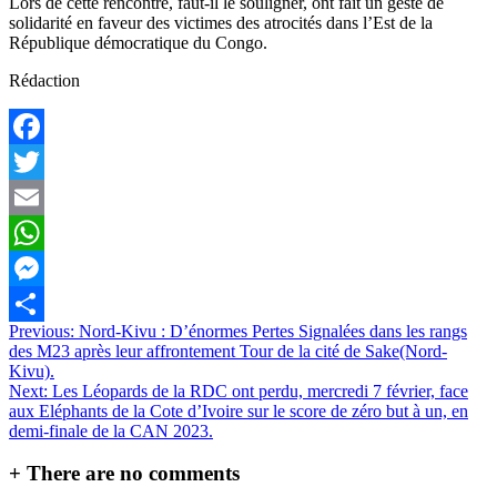
Lors de cette rencontre, faut-il le souligner, ont fait un geste de
solidarité en faveur des victimes des atrocités dans l’Est de la
République démocratique du Congo.
Rédaction
Facebook
Twitter
Email
WhatsApp
Messenger
Navigation
Previous:
Nord-Kivu : D’énormes Pertes Signalées dans les rangs
Partager
des M23 après leur affrontement Tour de la cité de Sake(Nord-
de
Kivu).
l’article
Next:
Les Léopards de la RDC ont perdu, mercredi 7 février, face
aux Eléphants de la Cote d’Ivoire sur le score de zéro but à un, en
demi-finale de la CAN 2023.
+
There are no comments