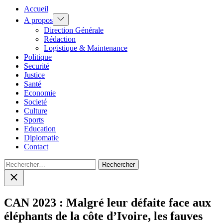
Accueil
Show
A propos
sub
Direction Générale
menu
Rédaction
Logistique & Maintenance
Politique
Securité
Justice
Santé
Economie
Societé
Culture
Sports
Education
Diplomatie
Contact
Rechercher :
Close
search
CAN 2023 : Malgré leur défaite face aux
éléphants de la côte d’Ivoire, les fauves