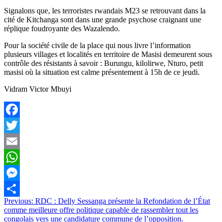
Signalons que, les terroristes rwandais M23 se retrouvant dans la
cité de Kitchanga sont dans une grande psychose craignant une
réplique foudroyante des Wazalendo.
Pour la société civile de la place qui nous livre l’information
plusieurs villages et localités en territoire de Masisi demeurent sous
contrôle des résistants à savoir : Burungu, kilolirwe, Nturo, petit
masisi où la situation est calme présentement à 15h de ce jeudi.
Vidram Victor Mbuyi
Facebook
Twitter
Email
WhatsApp
Messenger
Navigation
Previous:
RDC : Delly Sessanga présente la Refondation de l’État
Partager
comme meilleure offre politique capable de rassembler tout les
de
congolais vers une candidature commune de l’opposition.