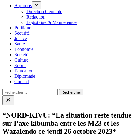
Show
A propos
sub
Direction Générale
menu
Rédaction
Logistique & Maintenance
Politique
Securité
Justice
Santé
Economie
Societé
Culture
Sports
Education
Diplomatie
Contact
Rechercher :
Close
search
*NORD-KIVU: *La situation reste tendue
sur l’axe kibumba entre les M23 et les
Wazalendo ce jeudi 26 octobre 2023*