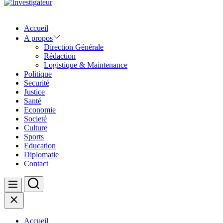
Investigateur
Accueil
A propos
Direction Générale
Rédaction
Logistique & Maintenance
Politique
Securité
Justice
Santé
Economie
Societé
Culture
Sports
Education
Diplomatie
Contact
Search
Menu
Close
Accueil