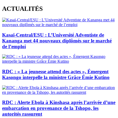
Skip
ACTUALITÉS
to
content
Kasaï-Central/ESU : L’Université Adventiste de
Kananga met 44 nouveaux diplômés sur le marché
de l’emploi
RDC : « La jeunesse attend des actes », Émergent
Kasongo interpelle la ministre Grâce Émie Kutino
RDC : Alerte Ebola à Kinshasa après l’arrivée d’une
embarcation en provenance de la Tshopo, les
autorités rassurent