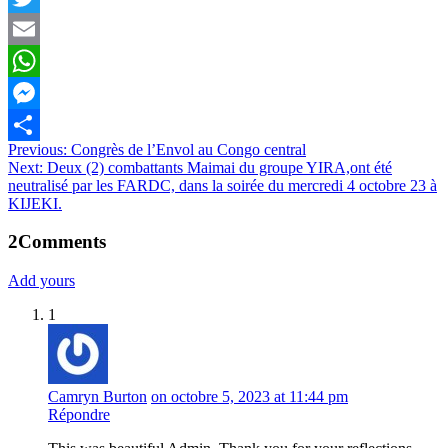
Twitter
Email
WhatsApp
Messenger
Navigation
Previous:
Congrès de l’Envol au Congo central
Partager
Next:
Deux (2) combattants Maimai du groupe YIRA,ont été
de
neutralisé par les FARDC, dans la soirée du mercredi 4 octobre 23 à
l’article
KIJEKI.
2
Comments
Add yours
1
Camryn Burton
on octobre 5, 2023 at 11:44 pm
Répondre