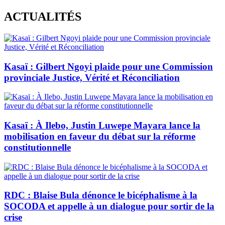
Skip
ACTUALITÉS
to
content
Kasaï : Gilbert Ngoyi plaide pour une Commission
provinciale Justice, Vérité et Réconciliation
Kasaï : À Ilebo, Justin Luwepe Mayara lance la
mobilisation en faveur du débat sur la réforme
constitutionnelle
RDC : Blaise Bula dénonce le bicéphalisme à la
SOCODA et appelle à un dialogue pour sortir de la
crise