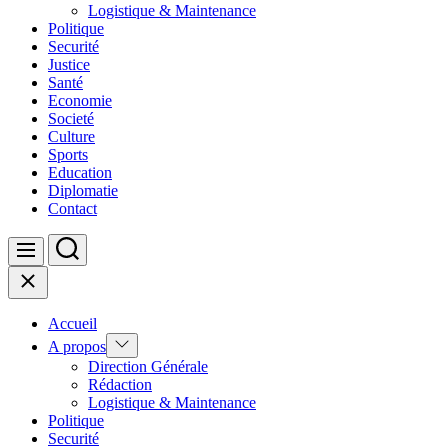
Logistique & Maintenance
Politique
Securité
Justice
Santé
Economie
Societé
Culture
Sports
Education
Diplomatie
Contact
Search
Menu
Close
Accueil
Show
A propos
sub
Direction Générale
menu
Rédaction
Logistique & Maintenance
Politique
Securité