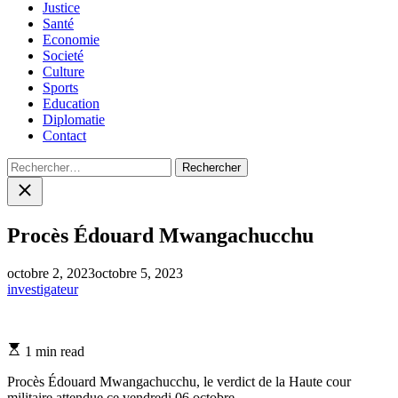
Justice
Santé
Economie
Societé
Culture
Sports
Education
Diplomatie
Contact
Rechercher :
Close
search
Procès Édouard Mwangachucchu
octobre 2, 2023
octobre 5, 2023
investigateur
Estimated
1 min read
read
time
Procès Édouard Mwangachucchu, le verdict de la Haute cour
militaire attendue ce vendredi 06 octobre.