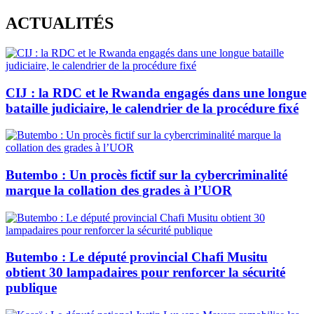
Skip
ACTUALITÉS
to
content
CIJ : la RDC et le Rwanda engagés dans une longue
bataille judiciaire, le calendrier de la procédure fixé
Butembo : Un procès fictif sur la cybercriminalité
marque la collation des grades à l’UOR
Butembo : Le député provincial Chafi Musitu
obtient 30 lampadaires pour renforcer la sécurité
publique