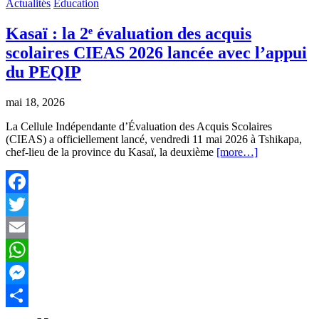
read
Actualités
Education
time
Kasaï : la 2ᵉ évaluation des acquis
scolaires CIEAS 2026 lancée avec l’appui
du PEQIP
mai 18, 2026
La Cellule Indépendante d’Évaluation des Acquis Scolaires
(CIEAS) a officiellement lancé, vendredi 11 mai 2026 à Tshikapa,
chef-lieu de la province du Kasaï, la deuxième
[more…]
Facebook
Twitter
Email
WhatsApp
Messenger
Partager