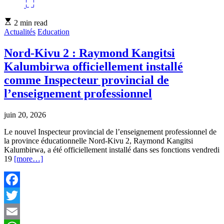
Estimated
2 min read
read
Actualités
Education
time
Nord-Kivu 2 : Raymond Kangitsi
Kalumbirwa officiellement installé
comme Inspecteur provincial de
l’enseignement professionnel
juin 20, 2026
Le nouvel Inspecteur provincial de l’enseignement professionnel de
la province éducationnelle Nord-Kivu 2, Raymond Kangitsi
Kalumbirwa, a été officiellement installé dans ses fonctions vendredi
19
[more…]
Facebook
Twitter