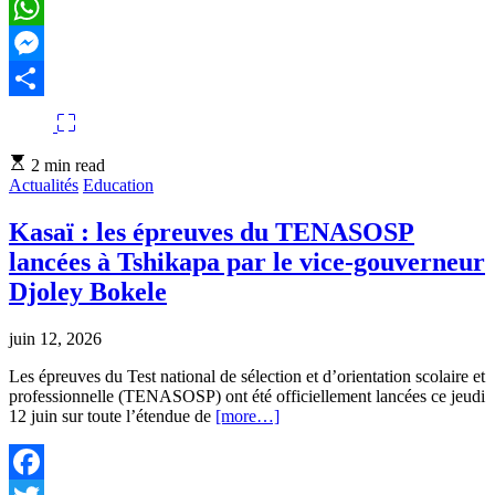
Email
WhatsApp
Messenger
Partager
Estimated
2 min read
read
Actualités
Education
time
Kasaï : les épreuves du TENASOSP
lancées à Tshikapa par le vice-gouverneur
Djoley Bokele
juin 12, 2026
Les épreuves du Test national de sélection et d’orientation scolaire et
professionnelle (TENASOSP) ont été officiellement lancées ce jeudi
12 juin sur toute l’étendue de
[more…]