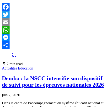
Facebook
Twitter
Email
WhatsApp
Messenger
Partager
Estimated
2 min read
read
Actualités
Education
time
Demba : la NSCC intensifie son dispositif
de suivi pour les épreuves nationales 2026
juin 2, 2026
Dans le cadre de l’accompagnement du système éducatif national et