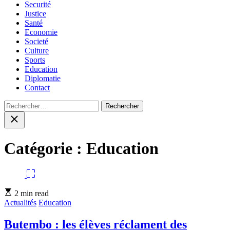
Securité
Justice
Santé
Economie
Societé
Culture
Sports
Education
Diplomatie
Contact
Rechercher :
Close
search
Catégorie :
Education
Estimated
2 min read
read
Actualités
Education
time
Butembo : les élèves réclament des