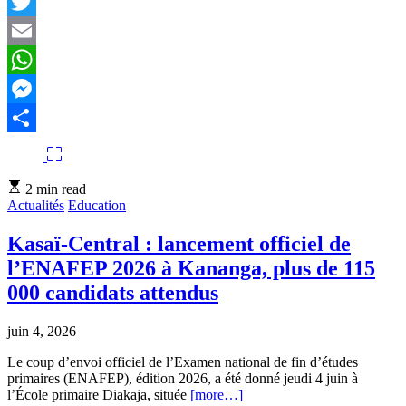
Facebook
Twitter
Email
WhatsApp
Messenger
Partager
Estimated
2 min read
read
Actualités
Education
time
Kasaï-Central : lancement officiel de
l’ENAFEP 2026 à Kananga, plus de 115
000 candidats attendus
juin 4, 2026
Le coup d’envoi officiel de l’Examen national de fin d’études
primaires (ENAFEP), édition 2026, a été donné jeudi 4 juin à
l’École primaire Diakaja, située
[more…]