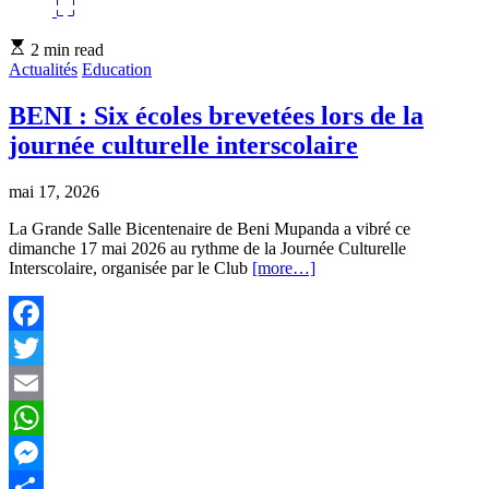
Estimated
2 min read
read
Actualités
Education
time
BENI : Six écoles brevetées lors de la
journée culturelle interscolaire
mai 17, 2026
La Grande Salle Bicentenaire de Beni Mupanda a vibré ce
dimanche 17 mai 2026 au rythme de la Journée Culturelle
Interscolaire, organisée par le Club
[more…]
Facebook
Twitter
Email
WhatsApp
Messenger