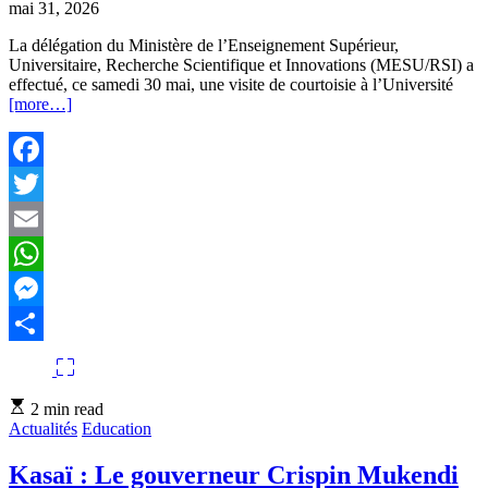
mai 31, 2026
La délégation du Ministère de l’Enseignement Supérieur,
Universitaire, Recherche Scientifique et Innovations (MESU/RSI) a
effectué, ce samedi 30 mai, une visite de courtoisie à l’Université
[more…]
Facebook
Twitter
Email
WhatsApp
Messenger
Partager
Estimated
2 min read
read
Actualités
Education
time
Kasaï : Le gouverneur Crispin Mukendi