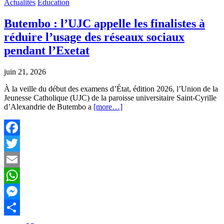
read
Actualités
Education
time
Butembo : l’UJC appelle les finalistes à
réduire l’usage des réseaux sociaux
pendant l’Exetat
juin 21, 2026
À la veille du début des examens d’État, édition 2026, l’Union de la
Jeunesse Catholique (UJC) de la paroisse universitaire Saint-Cyrille
d’Alexandrie de Butembo a
[more…]
Facebook
Twitter
Email
WhatsApp
Messenger
Partager