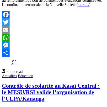
du renforcement du bon déroulement des évaluations certificatives,
la coordination territoriale de la Nouvelle Société
[more…]
Facebook
Twitter
Email
WhatsApp
Messenger
Partager
Estimated
4 min read
read
Actualités
Education
time
Contrôle de scolarité au Kasaï Central :
le MESU/RSI valide l’organisation de
l’ULPA/Kananga