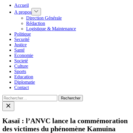
Accueil
Show
A propos
sub
Direction Générale
menu
Rédaction
Logistique & Maintenance
Politique
Securité
Justice
Santé
Economie
Societé
Culture
Sports
Education
Diplomatie
Contact
Rechercher :
Close
search
Kasaï : l’ANVC lance la commémoration
des victimes du phénomène Kamuina