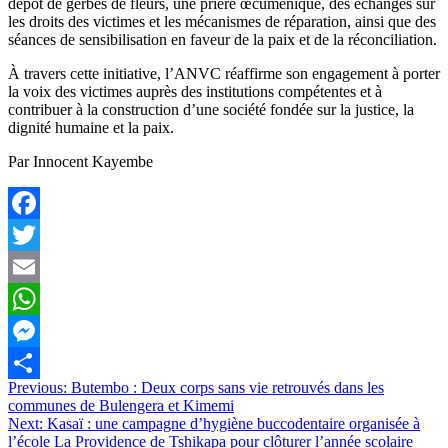
dépôt de gerbes de fleurs, une prière œcuménique, des échanges sur
les droits des victimes et les mécanismes de réparation, ainsi que des
séances de sensibilisation en faveur de la paix et de la réconciliation.
À travers cette initiative, l’ANVC réaffirme son engagement à porter
la voix des victimes auprès des institutions compétentes et à
contribuer à la construction d’une société fondée sur la justice, la
dignité humaine et la paix.
Par Innocent Kayembe
Facebook
Twitter
Email
WhatsApp
Messenger
Navigation
Previous:
Butembo : Deux corps sans vie retrouvés dans les
Partager
communes de Bulengera et Kimemi
de
Next:
Kasaï : une campagne d’hygiène buccodentaire organisée à
l’article
l’école La Providence de Tshikapa pour clôturer l’année scolaire