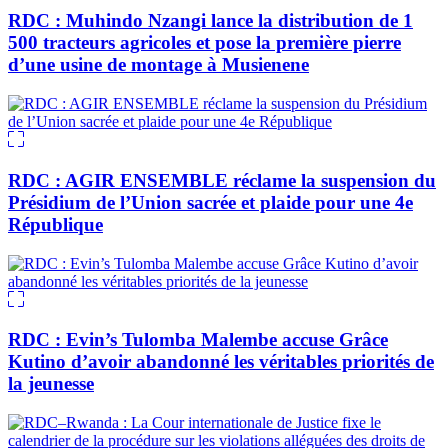
RDC : Muhindo Nzangi lance la distribution de 1
500 tracteurs agricoles et pose la première pierre
d’une usine de montage à Musienene
RDC : AGIR ENSEMBLE réclame la suspension du
Présidium de l’Union sacrée et plaide pour une 4e
République
RDC : Evin’s Tulomba Malembe accuse Grâce
Kutino d’avoir abandonné les véritables priorités de
la jeunesse