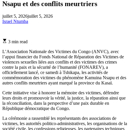
Nsapu et des conflits meurtriers
juillet 5, 2026
juillet 5, 2026
Israel Ntumba
Estimated
3 min read
read
time
L’Association Nationale des Victimes du Congo (ANVC), avec
l’appui financier du Fonds National de Réparation des Victimes de
violences sexuelles liées aux conflits et des victimes des crimes
contre la paix et la sécurité de l’humanité (FONAREV), a
officiellement lancé, ce samedi à Tshikapa, les activités de
commémoration des victimes du phénomène Kamuina Nsapu et des
autres conflits meurtriers ayant marqué la province du Kasaï.
Cette initiative vise à honorer la mémoire des victimes, défendre
leurs droits et promouvoir la vérité, la justice, la réparation ainsi que
la réconciliation, dans la perspective d’une paix durable en
République démocratique du Congo.
La cérémonie a rassemblé les représentants des associations de
victimes, les autorités politico-administratives, les organisations de la
société civile, les confessions religieuses, les partenaires techniques