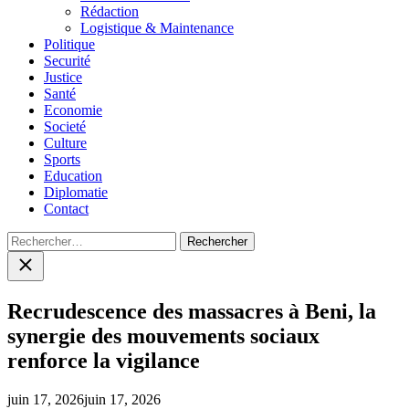
menu
Rédaction
Logistique & Maintenance
Politique
Securité
Justice
Santé
Economie
Societé
Culture
Sports
Education
Diplomatie
Contact
Rechercher :
Close
search
Recrudescence des massacres à Beni, la
synergie des mouvements sociaux
renforce la vigilance
juin 17, 2026
juin 17, 2026