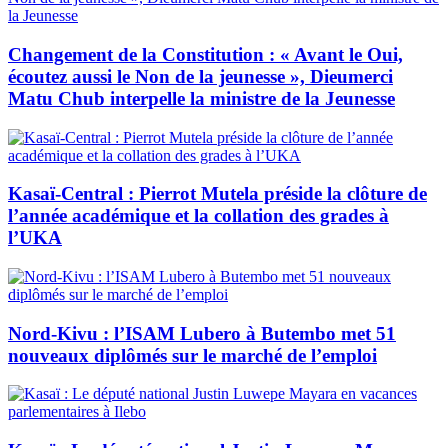
Changement de la Constitution : « Avant le Oui,
écoutez aussi le Non de la jeunesse », Dieumerci
Matu Chub interpelle la ministre de la Jeunesse
Kasaï-Central : Pierrot Mutela préside la clôture de
l’année académique et la collation des grades à
l’UKA
Nord-Kivu : l’ISAM Lubero à Butembo met 51
nouveaux diplômés sur le marché de l’emploi