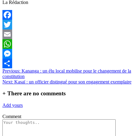
La Rédaction
Facebook
Twitter
Email
WhatsApp
Messenger
Navigation
Previous:
Kananga : un élu local mobilise pour le changement de la
Partager
constitution
de
Next:
Kasaï : un officier distingué pour son engagement exemplaire
l’article
+
There are no comments
Add yours
Comment