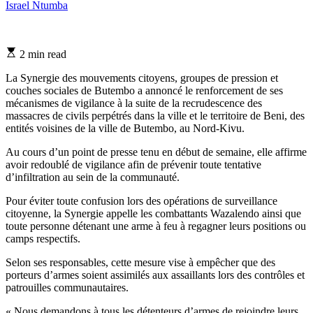
Israel Ntumba
Estimated
2 min read
read
time
La Synergie des mouvements citoyens, groupes de pression et
couches sociales de Butembo a annoncé le renforcement de ses
mécanismes de vigilance à la suite de la recrudescence des
massacres de civils perpétrés dans la ville et le territoire de Beni, des
entités voisines de la ville de Butembo, au Nord-Kivu.
Au cours d’un point de presse tenu en début de semaine, elle affirme
avoir redoublé de vigilance afin de prévenir toute tentative
d’infiltration au sein de la communauté.
Pour éviter toute confusion lors des opérations de surveillance
citoyenne, la Synergie appelle les combattants Wazalendo ainsi que
toute personne détenant une arme à feu à regagner leurs positions ou
camps respectifs.
Selon ses responsables, cette mesure vise à empêcher que des
porteurs d’armes soient assimilés aux assaillants lors des contrôles et
patrouilles communautaires.
« Nous demandons à tous les détenteurs d’armes de rejoindre leurs