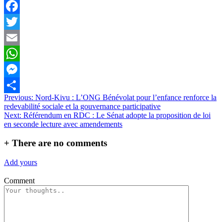
Facebook
Twitter
Email
WhatsApp
Messenger
Navigation
Previous:
Nord-Kivu : L’ONG Bénévolat pour l’enfance renforce la
Partager
redevabilité sociale et la gouvernance participative
de
Next:
Référendum en RDC : Le Sénat adopte la proposition de loi
l’article
en seconde lecture avec amendements
+
There are no comments
Add yours
Comment