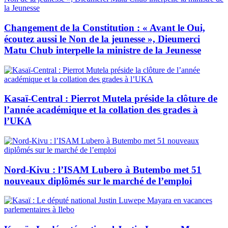
Changement de la Constitution : « Avant le Oui,
écoutez aussi le Non de la jeunesse », Dieumerci
Matu Chub interpelle la ministre de la Jeunesse
Kasaï-Central : Pierrot Mutela préside la clôture de
l’année académique et la collation des grades à
l’UKA
Nord-Kivu : l’ISAM Lubero à Butembo met 51
nouveaux diplômés sur le marché de l’emploi