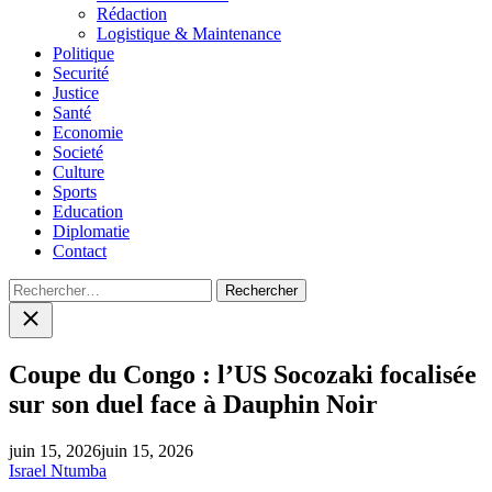
menu
Rédaction
Logistique & Maintenance
Politique
Securité
Justice
Santé
Economie
Societé
Culture
Sports
Education
Diplomatie
Contact
Rechercher :
Close
search
Coupe du Congo : l’US Socozaki focalisée
sur son duel face à Dauphin Noir
juin 15, 2026
juin 15, 2026
Israel Ntumba