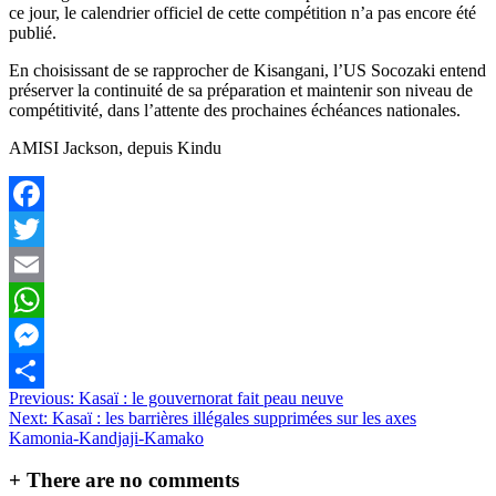
ce jour, le calendrier officiel de cette compétition n’a pas encore été
publié.
En choisissant de se rapprocher de Kisangani, l’US Socozaki entend
préserver la continuité de sa préparation et maintenir son niveau de
compétitivité, dans l’attente des prochaines échéances nationales.
AMISI Jackson, depuis Kindu
Facebook
Twitter
Email
WhatsApp
Messenger
Navigation
Previous:
Kasaï : le gouvernorat fait peau neuve
Partager
Next:
Kasaï : les barrières illégales supprimées sur les axes
de
Kamonia-Kandjaji-Kamako
l’article
+
There are no comments