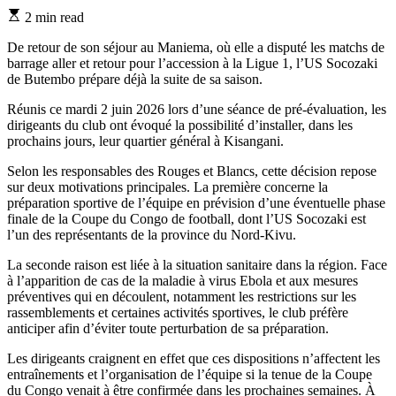
Estimated
2 min read
read
time
De retour de son séjour au Maniema, où elle a disputé les matchs de
barrage aller et retour pour l’accession à la Ligue 1, l’US Socozaki
de Butembo prépare déjà la suite de sa saison.
Réunis ce mardi 2 juin 2026 lors d’une séance de pré-évaluation, les
dirigeants du club ont évoqué la possibilité d’installer, dans les
prochains jours, leur quartier général à Kisangani.
Selon les responsables des Rouges et Blancs, cette décision repose
sur deux motivations principales. La première concerne la
préparation sportive de l’équipe en prévision d’une éventuelle phase
finale de la Coupe du Congo de football, dont l’US Socozaki est
l’un des représentants de la province du Nord-Kivu.
La seconde raison est liée à la situation sanitaire dans la région. Face
à l’apparition de cas de la maladie à virus Ebola et aux mesures
préventives qui en découlent, notamment les restrictions sur les
rassemblements et certaines activités sportives, le club préfère
anticiper afin d’éviter toute perturbation de sa préparation.
Les dirigeants craignent en effet que ces dispositions n’affectent les
entraînements et l’organisation de l’équipe si la tenue de la Coupe
du Congo venait à être confirmée dans les prochaines semaines. À