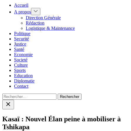
Accueil
Show
A propos
sub
Direction Générale
menu
Rédaction
Logistique & Maintenance
Politique
Securité
Justice
Santé
Economie
Societé
Culture
Sports
Education
Diplomatie
Contact
Rechercher :
Close
search
Kasaï : Nouvel Élan peine à mobiliser à
Tshikapa