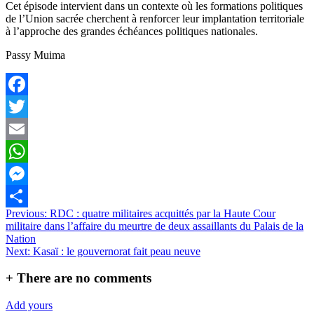
Cet épisode intervient dans un contexte où les formations politiques
de l’Union sacrée cherchent à renforcer leur implantation territoriale
à l’approche des grandes échéances politiques nationales.
Passy Muima
Facebook
Twitter
Email
WhatsApp
Messenger
Navigation
Previous:
RDC : quatre militaires acquittés par la Haute Cour
Partager
militaire dans l’affaire du meurtre de deux assaillants du Palais de la
de
Nation
l’article
Next:
Kasaï : le gouvernorat fait peau neuve
+
There are no comments
Add yours