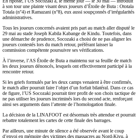
En riposte, l’US Socozaki a, le même jour — le 30 mai — introduit
à son tour une plainte visant deux joueurs d’Étoile de Buta : Ototala
Totala (n°4) et Ramazani (n°8), eux aussi soupçonnés d’irrégularités
administratives.
Tous les joueurs concernés avaient pris part au match aller disputé le
29 mai au stade Joseph Kabila Kabange de Kindu. Toutefois, dans
une démarche de prudence, Socozaki a choisi de ne pas aligner les
joueurs contestés lors du match retour, préférant laisser la
commission compétente poursuivre ses vérifications.
À l’inverse, l’AS Étoile de Buta a maintenu sur sa feuille de match
les deux joueurs dénoncés, lesquels ont effectivement participé à la
rencontre retour.
Si les griefs formulés par les deux camps venaient à être confirmés,
le match aller pourrait faire l’objet d’un forfait bilatéral. Dans ce cas
de figure, l’US Socozaki pourrait tirer profit de son choix tactique de
ne pas utiliser les joueurs incriminés lors du second acte, renforçant
ainsi ses arguments dans l’attente de l’homologation finale.
La décision de la LINAFOOT est désormais très attendue et pourrait
rebattre totalement les cartes de cette finale des barrages.
Par ailleurs, une minute de silence a été observée avant le coup
d’envoi en mémoire des victimes des massacres au Nord-Kivu, à