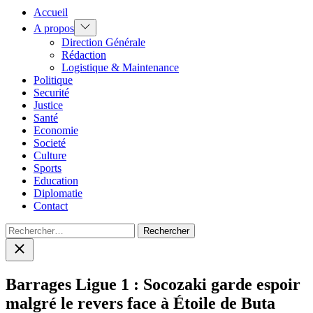
Accueil
Show
A propos
sub
Direction Générale
menu
Rédaction
Logistique & Maintenance
Politique
Securité
Justice
Santé
Economie
Societé
Culture
Sports
Education
Diplomatie
Contact
Rechercher :
Close
search
Barrages Ligue 1 : Socozaki garde espoir
malgré le revers face à Étoile de Buta