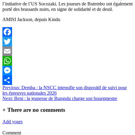
l’initiative de l’US Socozaki. Les joueurs de Butembo ont également
porté des brassards noirs, en signe de solidarité et de deuil.
AMISI Jackson, depuis Kindu
Facebook
Twitter
Email
WhatsApp
Messenger
Navigation
Previous:
Demba : la NSCC intensifie son dispositif de suivi pour
Partager
les épreuves nationales 2026
de
Next:
Beni : la jeunesse de Bungulu charge son bourgmestre
l’article
+
There are no comments
Add yours
Comment