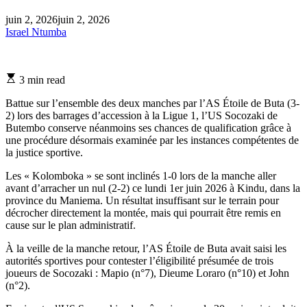
juin 2, 2026
juin 2, 2026
Israel Ntumba
Estimated
3 min read
read
time
Battue sur l’ensemble des deux manches par l’AS Étoile de Buta (3-
2) lors des barrages d’accession à la Ligue 1, l’US Socozaki de
Butembo conserve néanmoins ses chances de qualification grâce à
une procédure désormais examinée par les instances compétentes de
la justice sportive.
Les « Kolomboka » se sont inclinés 1-0 lors de la manche aller
avant d’arracher un nul (2-2) ce lundi 1er juin 2026 à Kindu, dans la
province du Maniema. Un résultat insuffisant sur le terrain pour
décrocher directement la montée, mais qui pourrait être remis en
cause sur le plan administratif.
À la veille de la manche retour, l’AS Étoile de Buta avait saisi les
autorités sportives pour contester l’éligibilité présumée de trois
joueurs de Socozaki : Mapio (n°7), Dieume Loraro (n°10) et John
(n°2).