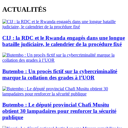
Skip
ACTUALITÉS
to
content
CIJ : la RDC et le Rwanda engagés dans une longue
bataille judiciaire, le calendrier de la procédure fixé
Butembo : Un procès fictif sur la cybercriminalité
marque la collation des grades à l’UOR
Butembo : Le député provincial Chafi Musitu
obtient 30 lampadaires pour renforcer la sécurité
publique