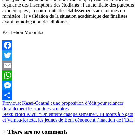
régularité des inscriptions des étudiants ; l’authenticité des parcours
académiques ; la conformité des établissements aux normes du
ministère ; la validation de la situation académique des finalistes
avant homologation des diplômes.
Par Lebon Mulomba
Facebook
Twitter
Email
WhatsApp
Messenger
Navigation
Previous:
Kasaï-Central : une proposition d’édit pour relancer
Partager
durablement les cantines scolaires
de
Next:
Nord-Kivu: “On enterre chaque semaine”. 14 morts à Ngadi
l’article
et Vemba-Katota, les jeunes de Beni dénoncent l’inaction de l’Etat
+
There are no comments