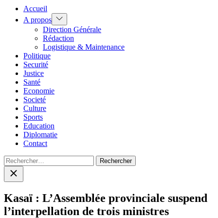
Accueil
Show
A propos
sub
Direction Générale
menu
Rédaction
Logistique & Maintenance
Politique
Securité
Justice
Santé
Economie
Societé
Culture
Sports
Education
Diplomatie
Contact
Rechercher :
Close
search
Kasaï : L’Assemblée provinciale suspend
l’interpellation de trois ministres