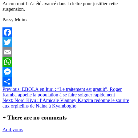
Aucun motif n’a été avancé dans la lettre pour justifier cette
suspension.
Passy Muima
Facebook
Twitter
Email
WhatsApp
Messenger
Navigation
Previous:
EBOLA en Ituri : “Le traitement est gratuit”, Roger
Partager
Kamba appelle la population à se faire soigner rapidement
de
Next:
Nord-Kivu : l’Amicale Vianney Kanzira redonne le sourire
l’article
aux orphelins de Naina à Kyambogho
+
There are no comments
Add yours