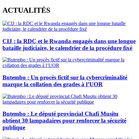
Skip
ACTUALITÉS
to
content
CIJ : la RDC et le Rwanda engagés dans une longue
bataille judiciaire, le calendrier de la procédure fixé
Butembo : Un procès fictif sur la cybercriminalité
marque la collation des grades à l’UOR
Butembo : Le député provincial Chafi Musitu
obtient 30 lampadaires pour renforcer la sécurité
publique