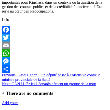
importantes pour Kinshasa, dans un contexte où la question de la
gestion des contrats publics et de la crédibilité financière de l’État
reste au cœur des préoccupations.
Lelo
Facebook
Twitter
Email
WhatsApp
Messenger
Navigation
Previous:
Kasaï Central : un député passe à l’offensive contre la
Partager
ministre provinciale de la Santé
de
Next:
CAN U17 : les Léopards héritent un groupe de la mort
l’article
+
There are no comments
Add yours