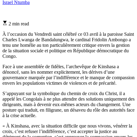
Israel Ntumba
Estimated
2 min read
read
time
À l’occasion du Vendredi saint célébré ce 03 avril à la paroisse Saint
Charles Lwanga de Bandalungwa, le cardinal Fridolin Ambongo a
tenu une homélie au ton particulièrement critique envers la gestion
de la situation sociale et politique en République démocratique du
Congo.
Face à une assemblée de fidèles, l’archevêque de Kinshasa a
dénoncé, sans les nommer explicitement, les dérives d’une
gouvernance marquée par l’indifférence et le manque de compassion
envers les populations victimes de violences et de précarité.
S’appuyant sur la symbolique du chemin de croix du Christ, il a
appelé les Congolais à ne plus attendre des solutions uniquement des
dirigeants, mais à devenir eux-mêmes acteurs du changement. Une
posture qui traduit, en filigrane, un désaveu du rôle des autorités face
à la crise actuelle.
« À Kinshasa, avec la situation difficile que nous vivons, vénérer la
croix, c’est refuser l’indifférence, c’est accepter la justice au
détriment de la corruption, c’est approuver la compassion envers les