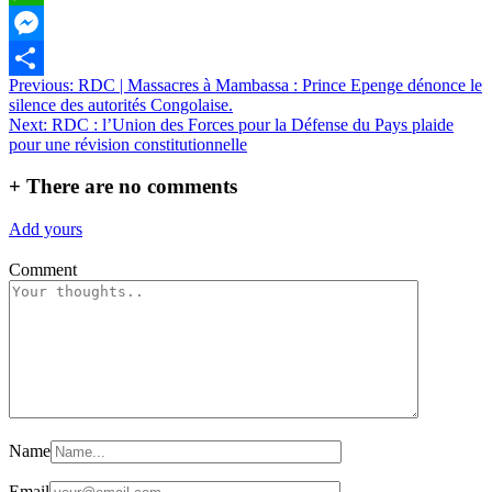
WhatsApp
Messenger
Navigation
Previous:
RDC | Massacres à Mambassa : Prince Epenge dénonce le
Partager
silence des autorités Congolaise.
de
Next:
RDC : l’Union des Forces pour la Défense du Pays plaide
l’article
pour une révision constitutionnelle
+
There are no comments
Add yours
Comment
Name
Email