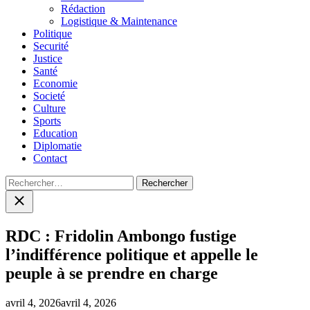
menu
Rédaction
Logistique & Maintenance
Politique
Securité
Justice
Santé
Economie
Societé
Culture
Sports
Education
Diplomatie
Contact
Rechercher :
Close
search
RDC : Fridolin Ambongo fustige
l’indifférence politique et appelle le
peuple à se prendre en charge
avril 4, 2026
avril 4, 2026