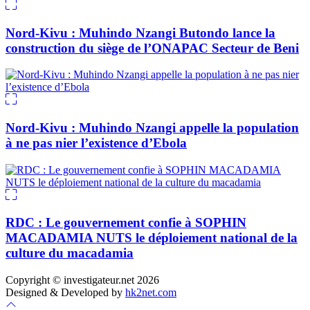
Nord-Kivu : Muhindo Nzangi Butondo lance la
construction du siège de l’ONAPAC Secteur de Beni
Nord-Kivu : Muhindo Nzangi appelle la population
à ne pas nier l’existence d’Ebola
RDC : Le gouvernement confie à SOPHIN
MACADAMIA NUTS le déploiement national de la
culture du macadamia
Copyright © investigateur.net 2026
Designed & Developed by
hk2net.com
Scroll