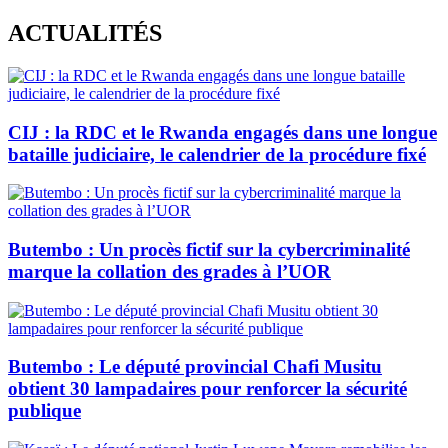
Skip
ACTUALITÉS
to
content
CIJ : la RDC et le Rwanda engagés dans une longue
bataille judiciaire, le calendrier de la procédure fixé
Butembo : Un procès fictif sur la cybercriminalité
marque la collation des grades à l’UOR
Butembo : Le député provincial Chafi Musitu
obtient 30 lampadaires pour renforcer la sécurité
publique