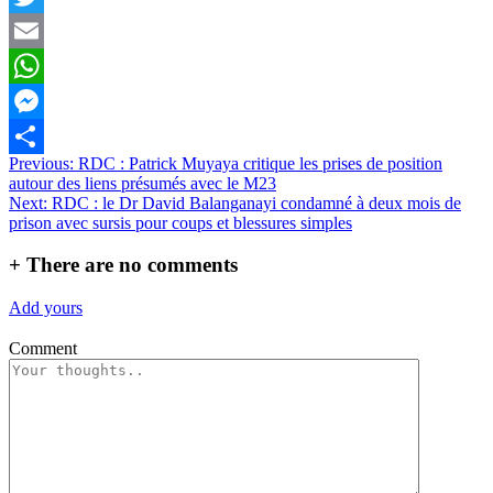
Twitter
Email
WhatsApp
Messenger
Navigation
Previous:
RDC : Patrick Muyaya critique les prises de position
Partager
autour des liens présumés avec le M23
de
Next:
RDC : le Dr David Balanganayi condamné à deux mois de
l’article
prison avec sursis pour coups et blessures simples
+
There are no comments
Add yours
Comment