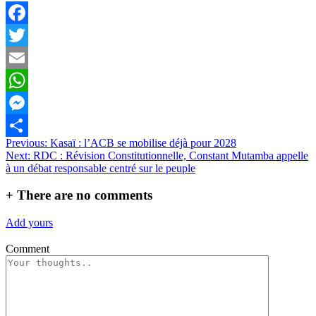
Facebook
Twitter
Email
WhatsApp
Messenger
Navigation
Previous:
Kasaï : l’ACB se mobilise déjà pour 2028
Partager
Next:
RDC : Révision Constitutionnelle, Constant Mutamba appelle
de
à un débat responsable centré sur le peuple
l’article
+
There are no comments
Add yours
Comment