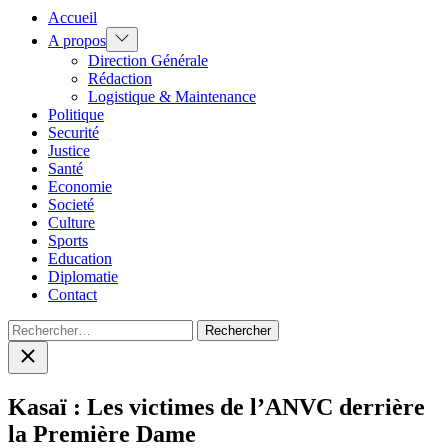
Accueil
Show
A propos
sub
Direction Générale
menu
Rédaction
Logistique & Maintenance
Politique
Securité
Justice
Santé
Economie
Societé
Culture
Sports
Education
Diplomatie
Contact
Rechercher :
Close
search
Kasaï : Les victimes de l’ANVC derrière
la Première Dame