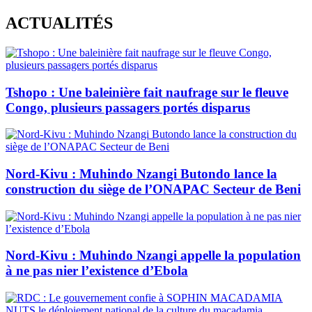
Skip
ACTUALITÉS
to
content
Tshopo : Une baleinière fait naufrage sur le fleuve
Congo, plusieurs passagers portés disparus
Nord-Kivu : Muhindo Nzangi Butondo lance la
construction du siège de l’ONAPAC Secteur de Beni
Nord-Kivu : Muhindo Nzangi appelle la population
à ne pas nier l’existence d’Ebola