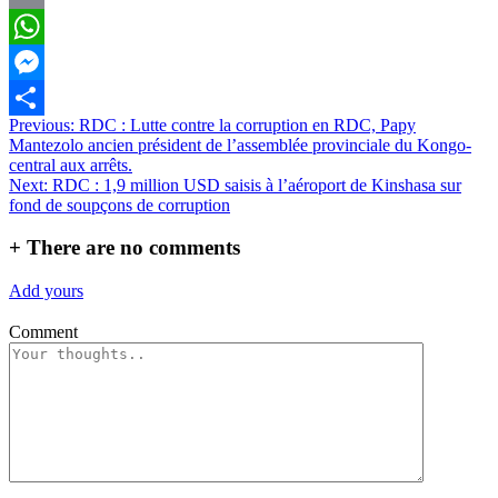
Email
WhatsApp
Messenger
Navigation
Previous:
RDC : Lutte contre la corruption en RDC, Papy
Partager
Mantezolo ancien président de l’assemblée provinciale du Kongo-
de
central aux arrêts.
l’article
Next:
RDC : 1,9 million USD saisis à l’aéroport de Kinshasa sur
fond de soupçons de corruption
+
There are no comments
Add yours
Comment