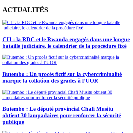
Skip
ACTUALITÉS
to
content
CIJ : la RDC et le Rwanda engagés dans une longue
bataille judiciaire, le calendrier de la procédure fixé
Butembo : Un procès fictif sur la cybercriminalité
marque la collation des grades à l’UOR
Butembo : Le député provincial Chafi Musitu
obtient 30 lampadaires pour renforcer la sécurité
publique