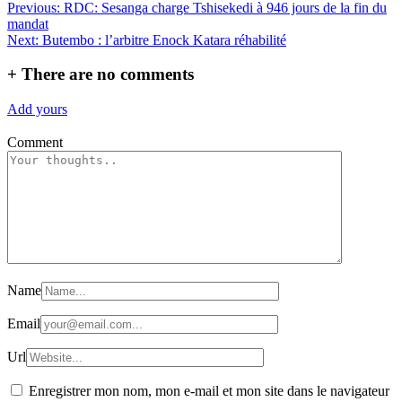
Navigation
Previous:
RDC: Sesanga charge Tshisekedi à 946 jours de la fin du
Partager
mandat
de
Next:
Butembo : l’arbitre Enock Katara réhabilité
l’article
+
There are no comments
Add yours
Comment
Name
Email
Url
Enregistrer mon nom, mon e-mail et mon site dans le navigateur