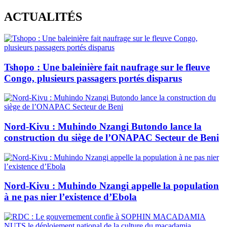
Skip
ACTUALITÉS
to
content
Tshopo : Une baleinière fait naufrage sur le fleuve
Congo, plusieurs passagers portés disparus
Nord-Kivu : Muhindo Nzangi Butondo lance la
construction du siège de l’ONAPAC Secteur de Beni
Nord-Kivu : Muhindo Nzangi appelle la population
à ne pas nier l’existence d’Ebola