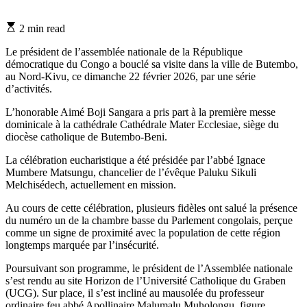
Estimated
2 min read
read
time
Le président de l’assemblée nationale de la République
démocratique du Congo a bouclé sa visite dans la ville de Butembo,
au Nord-Kivu, ce dimanche 22 février 2026, par une série
d’activités.
L’honorable Aimé Boji Sangara a pris part à la première messe
dominicale à la cathédrale Cathédrale Mater Ecclesiae, siège du
diocèse catholique de Butembo-Beni.
La célébration eucharistique a été présidée par l’abbé Ignace
Mumbere Matsungu, chancelier de l’évêque Paluku Sikuli
Melchisédech, actuellement en mission.
Au cours de cette célébration, plusieurs fidèles ont salué la présence
du numéro un de la chambre basse du Parlement congolais, perçue
comme un signe de proximité avec la population de cette région
longtemps marquée par l’insécurité.
Poursuivant son programme, le président de l’Assemblée nationale
s’est rendu au site Horizon de l’Université Catholique du Graben
(UCG). Sur place, il s’est incliné au mausolée du professeur
ordinaire feu abbé Apollinaire Malumalu Muholongu, figure