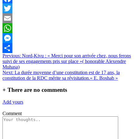
Facebook
Twitter
Email
WhatsApp
Messenger
Navigation
Previous:
Nord-Kivu : « Merci pour son arrivée chez, nous ferons
Partager
suivi de ses engagements pris sur place »( honorable Alexendre
de
Muhasa)
l’article
Next:
La durée moyenne d’une constitution est de 17 ans, la
constitution de la RDC mérite sa révisitation.« E. Boshab »
+
There are no comments
Add yours
Comment